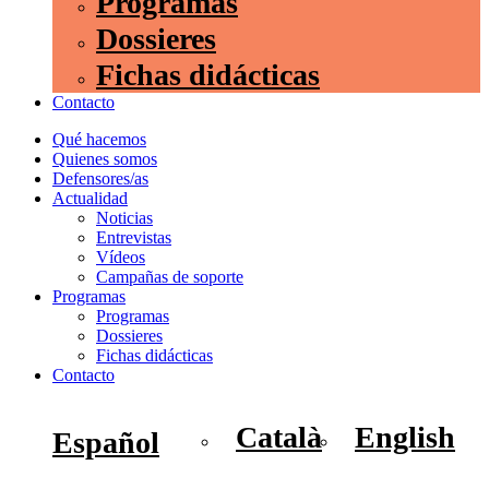
Programas
Dossieres
Fichas didácticas
Contacto
Qué hacemos
Quienes somos
Defensores/as
Actualidad
Noticias
Entrevistas
Vídeos
Campañas de soporte
Programas
Programas
Dossieres
Fichas didácticas
Contacto
Català
English
Español