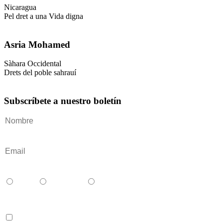
Nicaragua
Pel dret a una Vida digna
Asria Mohamed
Sàhara Occidental
Drets del poble sahrauí
Subscríbete a nuestro boletín
Català
Castellano
English
Accepto los terminos y condiciones