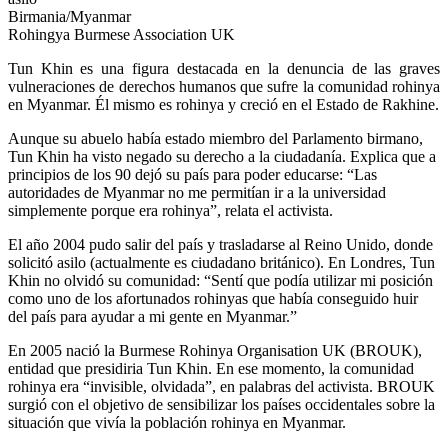
Birmania/Myanmar
Rohingya Burmese Association UK
T
un Khin es una figura destacada en la denuncia de las graves
vulneraciones de derechos humanos que sufre la comunidad rohinya
en Myanmar. Él mismo es rohinya y creció en el Estado de Rakhine.
Aunque su abuelo había estado miembro del Parlamento birmano,
Tun Khin ha visto negado su derecho a la ciudadanía. Explica que a
principios de los 90 dejó su país para poder educarse: “Las
autoridades de Myanmar no me permitían ir a la universidad
simplemente porque era rohinya”, relata el activista.
El año 2004 pudo salir del país y trasladarse al Reino Unido, donde
solicitó asilo (actualmente es ciudadano británico). En Londres, Tun
Khin no olvidó su comunidad: “Sentí que podía utilizar mi posición
como uno de los afortunados rohinyas que había conseguido huir
del país para ayudar a mi gente en Myanmar.”
En 2005 nació la Burmese Rohinya Organisation UK (BROUK),
entidad que presidiria Tun Khin. En ese momento, la comunidad
rohinya era “invisible, olvidada”, en palabras del activista. BROUK
surgió con el objetivo de sensibilizar los países occidentales sobre la
situación que vivía la población rohinya en Myanmar.