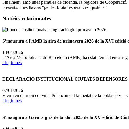
Finalment, amb unes paraules de cloenda, la regidora de Cooperació, S
presents: unes llavors “per fer brotar esperances i justícia”.
Notícies relacionades
S’inaugura a l’AMB la gira de primavera 2026 de la XVI edició 
13/04/2026
L’Àrea Metropolitana de Barcelona (AMB) ha estat l’entitat encarregada
Llegir més
DECLARACIÓ INSTITUCIONAL CIUTATS DEFENSORES 
07/01/2026
Vivim en un món convuls. Pràcticament la meitat de la població viu sota
Llegir més
S’inaugura a Gavà la gira de tardor 2025 de la XV edició de Ciu
30/09/2025