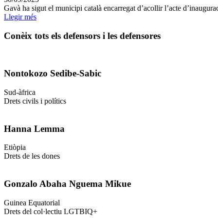
Gavà ha sigut el municipi català encarregat d’acollir l’acte d’inauguraci
Llegir més
Conèix tots els defensors i les defensores
Nontokozo Sedibe-Sabic
Sud-àfrica
Drets civils i polítics
Hanna Lemma
Etiòpia
Drets de les dones
Gonzalo Abaha Nguema Mikue
Guinea Equatorial
Drets del col·lectiu LGTBIQ+