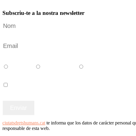
Subscriu-te a la nostra newsletter
Català
Castellano
English
Accepto els termes i condicions
ciutatsdretshumans.cat
te informa que los datos de carácter perso
responsable de esta web.