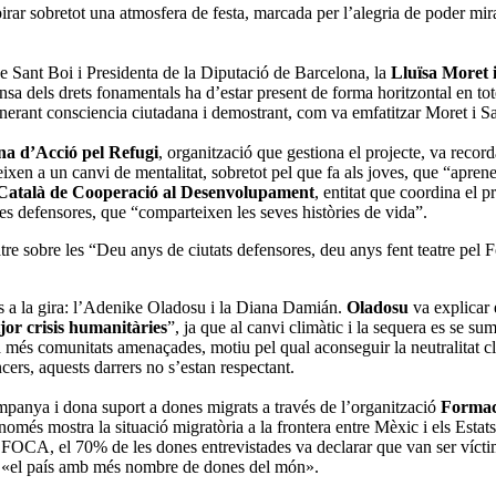
pirar sobretot una atmosfera de festa, marcada per l’alegria de poder mirar
 Sant Boi i Presidenta de la Diputació de Barcelona, la
Lluïsa Moret 
ensa dels drets fonamentals ha d’estar present de forma horitzontal en t
enerant consciencia ciutadana i demostrant, com va emfatitzar Moret i 
na d’Acció pel Refugi
, organització que gestiona el projecte, va reco
ueixen a un canvi de mentalitat, sobretot pel que fa als joves, que “apren
Català de Cooperació al Desenvolupament
, entitat que coordina el p
les defensores, que “comparteixen les seves històries de vida”.
tre sobre les “Deu anys de ciutats defensores, deu anys fent teatre pel
es a la gira: l’Adenike Oladosu i la Diana Damián.
Oladosu
va explicar 
tjor crisis humanitàries
”, ja que al canvi climàtic i la sequera es se sum
ia més comunitats amenaçades, motiu pel qual aconseguir la neutralitat c
rs, aquests darrers no s’estan respectant.
ompanya i dona suport a dones migrats a través de l’organització
Formac
només mostra la situació migratòria a la frontera entre Mèxic i els Estats
OCA, el 70% de les dones entrevistades va declarar que van ser víctima
ic, «el país amb més nombre de dones del món».