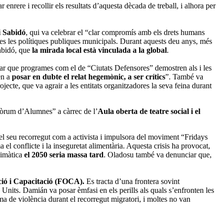
 enrere i recollir els resultats d’aquesta dècada de treball, i alhora per
i Sabidó
, qui va celebrar el “clar compromís amb els drets humans
otes les polítiques publiques municipals. Durant aquests deu anys, més
Sabidó, que
la mirada local està vinculada a la global
.
rdar que programes com el de “Ciutats Defensores” demostren als i les
en a
posar en dubte el relat hegemònic, a ser crítics
”. També va
rojecte, que va agrair a les entitats organitzadores la seva feina durant
 Fòrum d’Alumnes” a càrrec de l’
Aula oberta de teatre social i el
el seu recorregut com a activista i impulsora del moviment “Fridays
a el conflicte i la inseguretat alimentària. Aquesta crisis ha provocat,
limàtica
el 2050 seria massa tard
. Oladosu també va denunciar que,
ió i Capacitació (FOCA).
Es tracta d’una frontera sovint
 Units. Damián va posar èmfasi en els perills als quals s’enfronten les
 de violència durant el recorregut migratori, i moltes no van