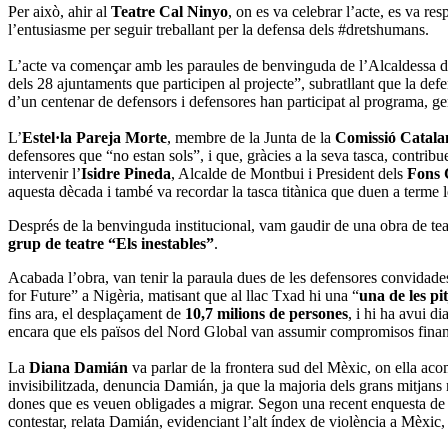
Per això, ahir al
Teatre Cal Ninyo
, on es va celebrar l’acte, es va res
l’entusiasme per seguir treballant per la defensa dels #dretshumans.
L’acte va començar amb les paraules de benvinguda de l’Alcaldessa de
dels 28 ajuntaments que participen al projecte”, subratllant que la def
d’un centenar de defensors i defensores han participat al programa, g
L’
Estel·la Pareja Morte
, membre de la Junta de la
Comissió Catala
defensores que “no estan sols”, i que, gràcies a la seva tasca, contrib
intervenir l’
Isidre Pineda
, Alcalde de Montbui i President dels
Fons 
aquesta dècada i també va recordar la tasca titànica que duen a terme 
Després de la benvinguda institucional, vam gaudir de una obra de tea
grup de teatre “Els inestables”
.
Acabada l’obra, van tenir la paraula dues de les defensores convidad
for Future” a Nigèria, matisant que al llac Txad hi una “
una de les pi
fins ara, el desplaçament de
10,7 milions de persones
, i hi ha avui d
encara que els països del Nord Global van assumir compromisos finance
La
Diana Damián
va parlar de la frontera sud del Mèxic, on ella ac
invisibilitzada, denuncia Damián, ja que la majoria dels grans mitjans 
dones que es veuen obligades a migrar. Segon una recent enquesta de F
contestar, relata Damián, evidenciant l’alt índex de violència a Mèx