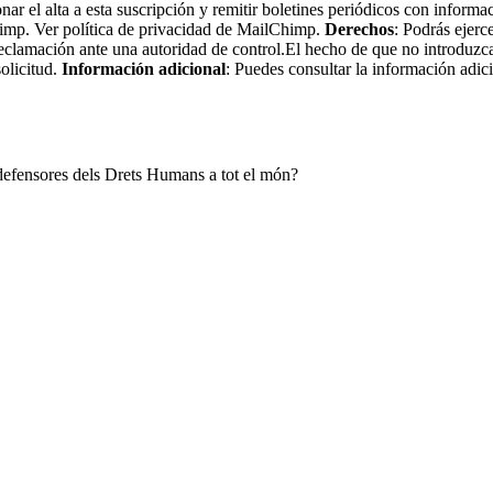
nar el alta a esta suscripción y remitir boletines periódicos con informa
imp. Ver política de privacidad de MailChimp.
Derechos
: Podrás ejerc
eclamación ante una autoridad de control.El hecho de que no introduzca
olicitud.
Información adicional
: Puedes consultar la información adic
i defensores dels Drets Humans a tot el món?