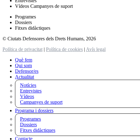
Entrevistes
Vídeos Campanyes de suport
Programes
Dossiers
Fitxes didàctiques
© Ciutats Defensores dels Drets Humans, 2026
Política de privacitat
|
Política de cookies
|
Avís legal
Què fem
Qui som
Defensor/es
Actualitat
Notícies
Entrevistes
Vídeos
Campanyes de suport
Programa i dossiers
Programes
Dossiers
Fitxes didàctiques
Contacte