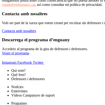
obligatorios podrá tener como consecuencia que no pueda atender tu s
ciutatsdretshumans.cat
, así como consultar mi política de privacidad.
Contacta amb nosaltres
Vols ser part de la xarxa que estem creant per recolzar als defensors 
Contacta amb nosaltres
Descarrega el programa d’enguany
Accedeix al programa de la gira de defensors i defensores.
Veure el programa
Instagram
Facebook
Twitter
Qui som?
Què fem?
Defensors i defensores
Notícies
Entrevistes
Vídeos Campanyes de suport
Programes