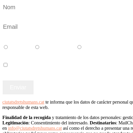
Català
Castellano
English
Accepto els termes i condicions
ciutatsdretshumans.cat
te informa que los datos de carácter perso
responsable de esta web.
Finalidad de la recogida
y tratamiento de los datos personales: gestio
Legitimación
: Consentimiento del interesado.
Destinatarios
: MailCh
en
info@ciutatsdretshumans.cat
así como el derecho a presentar una r