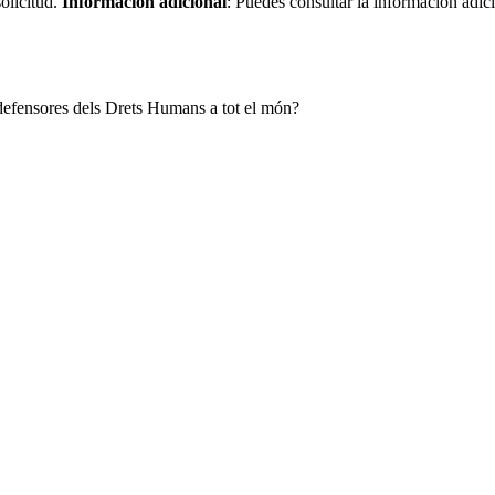
olicitud.
Información adicional
: Puedes consultar la información adic
i defensores dels Drets Humans a tot el món?