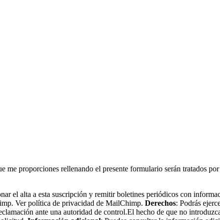
nal que me proporciones rellenando el presente formulario serán
nar el alta a esta suscripción y remitir boletines periódicos con informa
imp. Ver política de privacidad de MailChimp.
Derechos
: Podrás ejerc
eclamación ante una autoridad de control.El hecho de que no introduzca