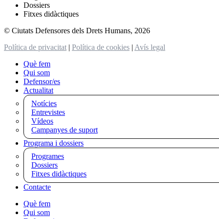
Dossiers
Fitxes didàctiques
© Ciutats Defensores dels Drets Humans, 2026
Política de privacitat
|
Política de cookies
|
Avís legal
Què fem
Qui som
Defensor/es
Actualitat
Notícies
Entrevistes
Vídeos
Campanyes de suport
Programa i dossiers
Programes
Dossiers
Fitxes didàctiques
Contacte
Què fem
Qui som