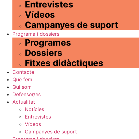
Entrevistes
Vídeos
Campanyes de suport
Programa i dossiers
Programes
Dossiers
Fitxes didàctiques
Contacte
Què fem
Qui som
Defensor/es
Actualitat
Notícies
Entrevistes
Vídeos
Campanyes de suport
Programa i dossiers