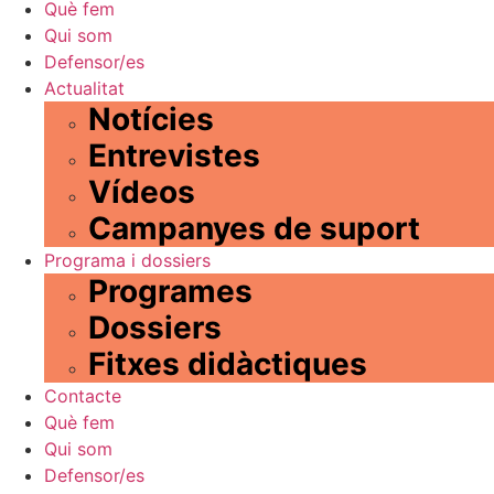
Què fem
Qui som
Defensor/es
Actualitat
Notícies
Entrevistes
Vídeos
Campanyes de suport
Programa i dossiers
Programes
Dossiers
Fitxes didàctiques
Contacte
Què fem
Qui som
Defensor/es