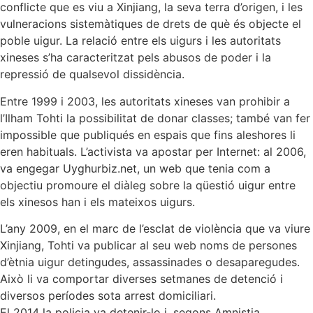
conflicte que es viu a Xinjiang, la seva terra d’origen, i les
vulneracions sistemàtiques de drets de què és objecte el
poble uigur. La relació entre els uigurs i les autoritats
xineses s’ha caracteritzat pels abusos de poder i la
repressió de qualsevol dissidència.
Entre 1999 i 2003, les autoritats xineses van prohibir a
l’Ilham Tohti la possibilitat de donar classes; també van fer
impossible que publiqués en espais que fins aleshores li
eren habituals. L’activista va apostar per Internet: al 2006,
va engegar Uyghurbiz.net, un web que tenia com a
objectiu promoure el diàleg sobre la qüestió uigur entre
els xinesos han i els mateixos uigurs.
L’any 2009, en el marc de l’esclat de violència que va viure
Xinjiang, Tohti va publicar al seu web noms de persones
d’ètnia uigur detingudes, assassinades o desaparegudes.
Això li va comportar diverses setmanes de detenció i
diversos períodes sota arrest domiciliari.
El 2014 la policia va detenir-lo i, segons Amnistia