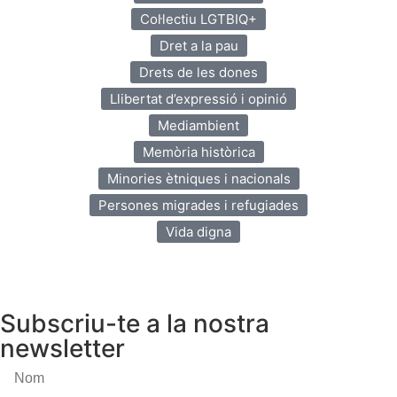
Col·lectiu LGTBIQ+
Dret a la pau
Drets de les dones
Llibertat d’expressió i opinió
Mediambient
Memòria històrica
Minories ètniques i nacionals
Persones migrades i refugiades
Vida digna
Subscriu-te a la nostra
newsletter