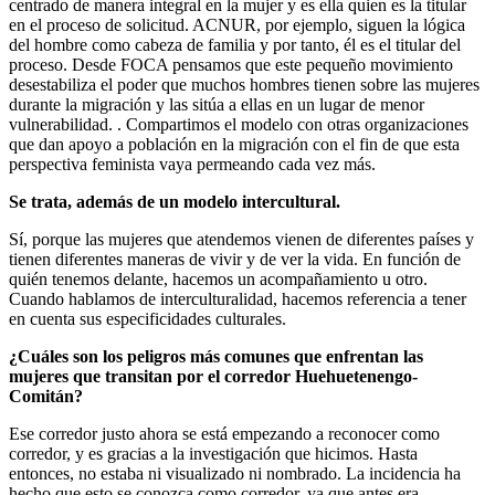
centrado de manera integral en la mujer y es ella quien es la titular
en el proceso de solicitud. ACNUR, por ejemplo, siguen la lógica
del hombre como cabeza de familia y por tanto, él es el titular del
proceso. Desde FOCA pensamos que este pequeño movimiento
desestabiliza el poder que muchos hombres tienen sobre las mujeres
durante la migración y las sitúa a ellas en un lugar de menor
vulnerabilidad. . Compartimos el modelo con otras organizaciones
que dan apoyo a población en la migración con el fin de que esta
perspectiva feminista vaya permeando cada vez más.
Se trata, además de un modelo intercultural.
Sí, porque las mujeres que atendemos vienen de diferentes países y
tienen diferentes maneras de vivir y de ver la vida. En función de
quién tenemos delante, hacemos un acompañamiento u otro.
Cuando hablamos de interculturalidad, hacemos referencia a tener
en cuenta sus especificidades culturales.
¿Cuáles son los peligros más comunes que enfrentan las
mujeres que transitan por el corredor Huehuetenengo-
Comitán?
Ese corredor justo ahora se está empezando a reconocer como
corredor, y es gracias a la investigación que hicimos. Hasta
entonces, no estaba ni visualizado ni nombrado. La incidencia ha
hecho que esto se conozca como corredor, ya que antes era