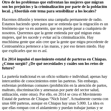
Otro de los problemas que enfrentan las mujeres que migran
son los prejuicios y la criminalización por parte de la población
local. ¿Abordáis este tema para sensibilizar a los locales?
H
acemos difusión y tenemos una campaña permanente de radio.
Estamos haciendo
spots
para que se entienda que la migración es un
fenómeno que va en aumento, que nos puede pasar a cualquiera de
nosotros. Queremos que la gente entienda por qué migran estas
mujeres, qué les sucede y evitar así la criminalización. Hay
muchísima gente que aún cree que la gente que migra procedente de
Centroamérica pertenece a las maras, y por eso tienen miedo. Hay
que explicarles que no es así.
En 2014 impulsó el movimiento estatal de parteras en Chiapas.
¿Cómo surgió? ¿De qué necesidades y cuáles son los retos de
futuro?
La partería tradicional es un oficio solitario e individual; apenas hay
intercambio de conocimientos entre las parteras. Sin embargo,
enfrentan problemas comunes (prohibición en la atención de partos,
maltrato, discriminación y amenazas por parte del sector salud,
utilización, entre otras). Por ello, en 2014 se crea el Movimiento
Estatal de parteras de Chiapas “Nich Ixim”. Actualmente cuenta con
unas 600 parteras, aunque en Chiapas hay unas 5.000. La idea es
que ellas rompan con el aislamiento y puedan trabajar juntas y se