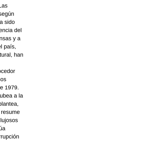
Las
 según
a sido
encia del
nsas y a
l país,
ural, han
ocedor
sos
de 1979.
ubea a la
plantea,
y resume
 lujosos
núa
rrupción