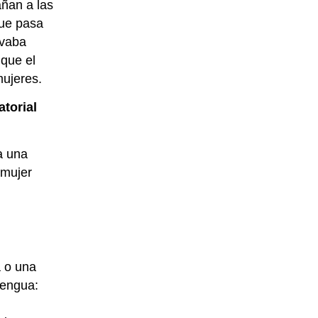
añan a las
que pasa
evaba
 que el
mujeres.
torial
a una
 mujer
a o una
lengua: