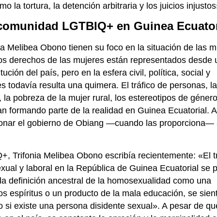
o la tortura, la detención arbitraria y los juicios injustos
a comunidad LGTBIQ+ en Guinea Ecuator
ia Melibea Obono tienen su foco en la situación de las m
os derechos de las mujeres están representados desde 
ución del país, pero en la esfera civil, política, social y
 todavía resulta una quimera. El tráfico de personas, la
 la pobreza de la mujer rural, los estereotipos de género
an formando parte de la realidad en Guinea Ecuatorial.
cionar el gobierno de Obiang —cuando las proporciona—
, Trifonia Melibea Obono escribía recientemente: «El t
ual y laboral en la República de Guinea Ecuatorial se 
 la definición ancestral de la homosexualidad como una
 espíritus o un producto de la mala educación, se sien
si existe una persona disidente sexual». A pesar de qu