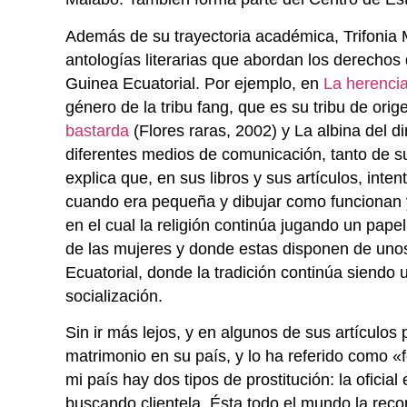
Además de su trayectoria académica, Trifonia M
antologías literarias que abordan los derechos 
Guinea Ecuatorial. Por ejemplo, en
La herenci
género de la tribu fang, que es su tribu de ori
bastarda
(Flores raras, 2002) y La albina del d
diferentes medios de comunicación, tanto de su
explica que, en sus libros y sus artículos, int
cuando era pequeña y dibujar como funcionan y 
en el cual la religión continúa jugando un pape
de las mujeres y donde estas disponen de uno
Ecuatorial, donde la tradición continúa siendo
socialización.
Sin ir más lejos, y en algunos de sus artículos
matrimonio en su país, y lo ha referido como «
mi país hay dos tipos de prostitución: la ofici
buscando clientela. Ésta todo el mundo la reco