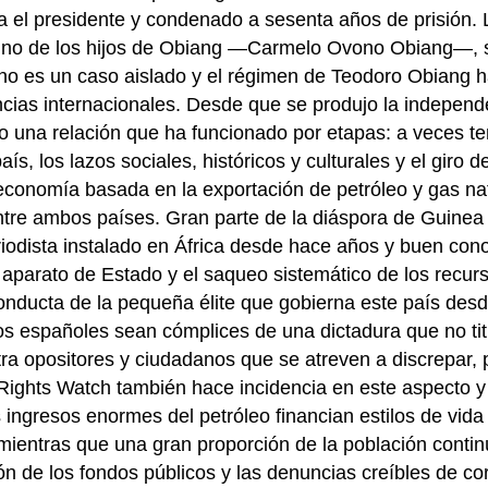
a el presidente y condenado a sesenta años de prisión. 
e uno de los hijos de Obiang —Carmelo Ovono Obiang—,
no es un caso aislado y el régimen de Teodoro Obiang h
ias internacionales. Desde que se produjo la independ
o una relación que ha funcionado por etapas: a veces te
ís, los lazos sociales, históricos y culturales y el giro de
economía basada en la exportación de petróleo y gas nat
 entre ambos países. Gran parte de la diáspora de Guinea
riodista instalado en África desde hace años y buen con
l aparato de Estado y el saqueo sistemático de los recur
conducta de la pequeña élite que gobierna este país des
os españoles sean cómplices de una dictadura que no tit
ra opositores y ciudadanos que se atreven a discrepar, 
ights Watch también hace incidencia en este aspecto 
s ingresos enormes del petróleo financian estilos de vida
 mientras que una gran proporción de la población conti
ón de los fondos públicos y las denuncias creíbles de co