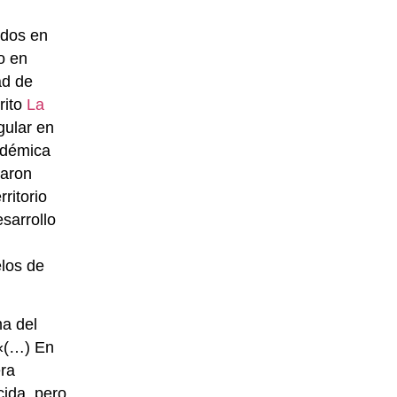
idos en
o en
ad de
rito
La
gular en
cadémica
taron
ritorio
esarrollo
elos de
ma del
 «(…) En
era
cida, pero