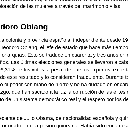
lotación de las mujeres a través del matrimonio y las
odoro Obiang
a colonia y provincia española; independiente desde 
 Teodoro Obiang, el jefe de estado que hace más tiempo
 monarquías. Esto se traduce en cuarenta y tres años en 
años. Las últimas elecciones generales se llevaron a cab
,31% de los votos, a pesar de que los expertos, experta
o este resultado y lo consideran fraudulento. Durante 
ido el poder con mano de hierro y no ha dudado en encarc
go, que han sacado a la luz la corrupción de las élites 
o de un sistema democrático real y el respeto por los d
 reciente de Julio Obama, de nacionalidad española y gu
torturado en una prisión guineana. Había sido encarcel