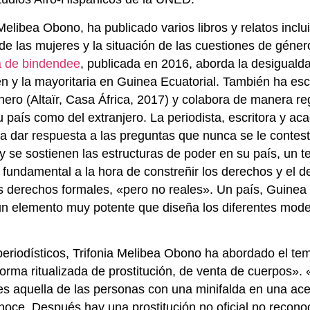
elibea Obono, ha publicado varios libros y relatos inclu
de las mujeres y la situación de las cuestiones de géner
a de bindendee
, publicada en 2016, aborda la desiguald
gen y la mayoritaria en Guinea Ecuatorial. También ha esc
inero (Altaïr, Casa África, 2017) y colabora de manera re
 país como del extranjero. La periodista, escritora y a
enta dar respuesta a las preguntas que nunca se le contes
se sostienen las estructuras de poder en su país, un ter
l fundamental a la hora de constreñir los derechos y el d
s derechos formales, «pero no reales». Un país, Guinea
 un elemento muy potente que diseña los diferentes mod
 periodísticos, Trifonia Melibea Obono ha abordado el te
forma ritualizada de prostitución, de venta de cuerpos».
al es aquella de las personas con una minifalda en una ac
noce. Después hay una prostitución no oficial no recono