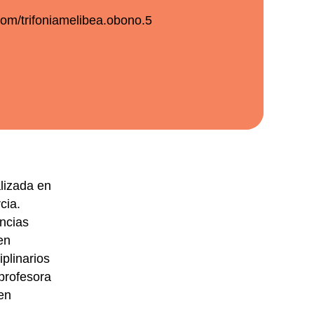
om/trifoniamelibea.obono.5
lizada en
cia.
encias
en
plinarios
profesora
en