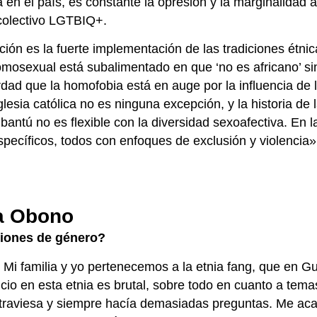
n el país, es constante la opresión y la marginalidad a
 colectivo LGTBIQ+.
ción es la fuerte implementación de las tradiciones étnic
 homosexual está subalimentado en que ‘no es africano’ s
rdad que la homofobia está en auge por la influencia de 
Iglesia católica no es ninguna excepción, y la historia de 
bantú no es flexible con la diversidad sexoafectiva. En l
ecíficos, todos con enfoques de exclusión y violencia»
ea Obono
tiones de género?
Mi familia y yo pertenecemos a la etnia fang, que en G
encio en esta etnia es brutal, sobre todo en cuanto a tem
 traviesa y siempre hacía demasiadas preguntas. Me aca