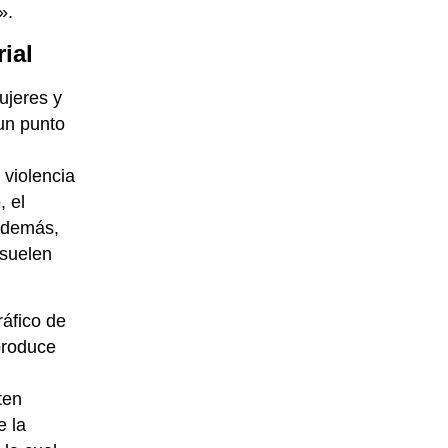
».
ial
ujeres y
un punto
 violencia
, el
 Además,
 suelen
ráfico de
produce
ten
e la