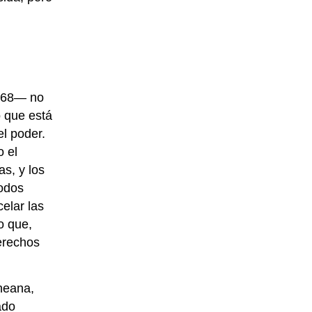
1968— no
 que está
el poder.
o el
s, y los
todos
elar las
o que,
erechos
ineana,
ado