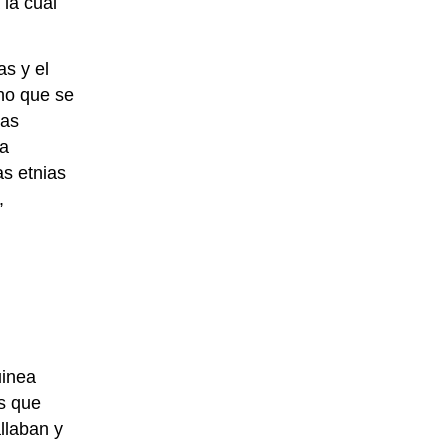
 la cual
as y el
ino que se
las
la
as etnias
,
uinea
as que
llaban y