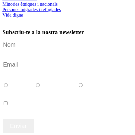
Minories ètniques i nacionals
Persones migrades i refugiades
Vida digna
Subscriu-te a la nostra newsletter
Català
Castellano
English
Accepto els termes i condicions