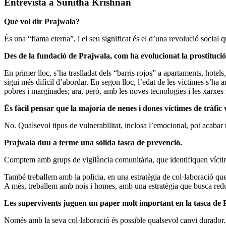
Entrevista a Sunitha Krishnan
Què vol dir Prajwala?
És una “flama eterna”, i el seu significat és el d’una revolució social 
Des de la fundació de Prajwala, com ha evolucionat la prostitució f
En primer lloc, s’ha traslladat dels “barris rojos” a apartaments, hotel
sigui més difícil d’abordar. En segon lloc, l’edat de les víctimes s’ha
pobres i marginades; ara, però, amb les noves tecnologies i les xarxes s
És fàcil pensar que la majoria de nenes i dones víctimes de tràf
No. Qualsevol tipus de vulnerabilitat, inclosa l’emocional, pot acabar 
Prajwala duu a terme una sòlida tasca de prevenció.
Comptem amb grups de vigilància comunitària, que identifiquen víctimes
També treballem amb la policia, en una estratègia de col·laboració que 
A més, treballem amb nois i homes, amb una estratègia que busca red
Les supervivents juguen un paper molt important en la tasca de 
Només amb la seva col·laboració és possible qualsevol canvi durador. N