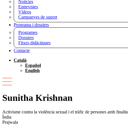
Notícies
Entrevistes
Vídeos
Campanyes de suport
Programa i dossiers
Programes
Dossiers
Fitxes didàctiques
Contacte
Català
Español
English
Sunitha Krishnan
Activisme contra la violència sexual i el tràfic de persones amb finalit
Índia
Prajwala