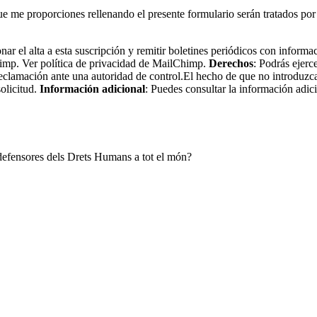
nal que me proporciones rellenando el presente formulario serán
nar el alta a esta suscripción y remitir boletines periódicos con informa
imp. Ver política de privacidad de MailChimp.
Derechos
: Podrás ejerc
eclamación ante una autoridad de control.El hecho de que no introduzca
olicitud.
Información adicional
: Puedes consultar la información adic
i defensores dels Drets Humans a tot el món?