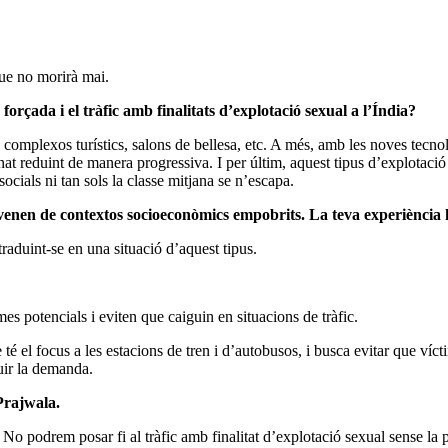
que no morirà mai.
orçada i el tràfic amb finalitats d’explotació sexual a l’Índia?
s, complexos turístics, salons de bellesa, etc. A més, amb les noves tecno
 anat reduint de manera progressiva. I per últim, aquest tipus d’explotaci
ocials ni tan sols la classe mitjana se n’escapa.
ic venen de contextos socioeconòmics empobrits. La teva experiència
traduint-se en una situació d’aquest tipus.
 potencials i eviten que caiguin en situacions de tràfic.
té el focus a les estacions de tren i d’autobusos, i busca evitar que víct
uir la demanda.
Prajwala.
o podrem posar fi al tràfic amb finalitat d’explotació sexual sense la p