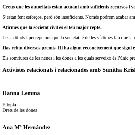
Creus que les autoritats estan actuant amb suficients recursos i v
S’estan fent esforços, però són insuficients. Només podrem acabar amb
Afirmes que la societat civil és el teu major repte.
Les actituds i percepcions que la societat té de les víctimes fan que la 
Has rebut diversos premis. Hi ha algun reconeixement que sigui es
Els somriures de les nenes i les dones a les quals serveixo és l’únic p
Activistes relacionats i relacionades amb Sunitha Kri
Hanna Lemma
Etiòpia
Drets de les dones
Ana Mª Hernández