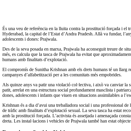
É
s una veu de referència en la lluita contra la prostitució forçada i el
Hyderabad, la capital de l’Estat d’Andra Pradesh. Allà va fundar, l’any
adolescents i dones: Prajwala.
Des de la seva posada en marxa, Prajwala ha aconseguit treure de situ
més, es calcula que la tasca de Prajwala ha evitat que aproximadament 1
humans amb finalitats d’explotació.
El compromís de Sunitha Krishnan amb els drets humans té un llarg rec
campanyes d’alfabetització per a les comunitats més empobrides.
Als quinze anys va patir una violació col·lectiva, i això va canviar la 
patit, arrelat en una estructura social profundament masclista i patria
dones, adolescents i infants que viuen en situacions assimilables a l’es
Krishnan és a dia d’avui una treballadora social i una professional de
de tràfic amb finalitats d’explotació sexual. La seva tasca ha estat r
amb la prostitució forçada. L’activista és assetjada i amenaçada consta
dreta. Les instal·lacions i vehicles de Prajwala també han estat object