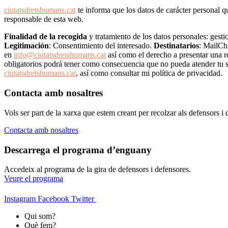
ciutatsdretshumans.cat
te informa que los datos de carácter perso
responsable de esta web.
Finalidad de la recogida
y tratamiento de los datos personales: gestio
Legitimación
: Consentimiento del interesado.
Destinatarios
: MailCh
en
info@ciutatsdretshumans.cat
así como el derecho a presentar una r
obligatorios podrá tener como consecuencia que no pueda atender tu s
ciutatsdretshumans.cat
, así como consultar mi política de privacidad.
Contacta amb nosaltres
Vols ser part de la xarxa que estem creant per recolzar als defensors 
Contacta amb nosaltres
Descarrega el programa d’enguany
Accedeix al programa de la gira de defensors i defensores.
Veure el programa
Instagram
Facebook
Twitter
Qui som?
Què fem?