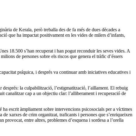
riginària de Kerala, però treballa des de fa més de dues dècades a
ació que ha impactat positivament en les vides de milers d’infants,
Unes 18.500 s’han recuperat i han pogut reconduir les seves vides. A
milions de persones sobre els riscos que genera el tràfic d’éssers
acitat psíquica, i després va continuar amb iniciatives educatives i
després: la culpabilització, l’estigmatització, l’aïllament. El rebuig
t canalitzar cap a un objectiu clar: l’alliberament i recuperació de
é ha escrit àmpliament sobre intervencions psicosocials per a víctimes
a de xarxes de crim organitzat, traficants i persones que s’enriqueixen
n provocat, entre altres, problemes d’esquena i sordesa a l’orella