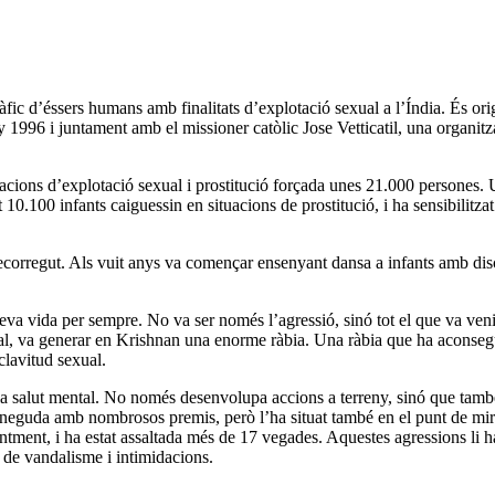
 tràfic d’éssers humans amb finalitats d’explotació sexual a l’Índia. És o
 1996 i juntament amb el missioner catòlic Jose Vetticatil, una organitz
acions d’explotació sexual i prostitució forçada unes 21.000 persones. 
0.100 infants caiguessin en situacions de prostitució, i ha sensibilitzat 
orregut. Als vuit anys va començar ensenyant dansa a infants amb discap
seva vida per sempre. No va ser només l’agressió, sinó tot el que va venir 
rcal, va generar en Krishnan una enorme ràbia. Una ràbia que ha aconsegui
clavitud sexual.
 la salut mental. No només desenvolupa accions a terreny, sinó que tamb
econeguda amb nombrosos premis, però l’ha situat també en el punt de mir
ntment, i ha estat assaltada més de 17 vegades. Aquestes agressions li ha
e de vandalisme i intimidacions.