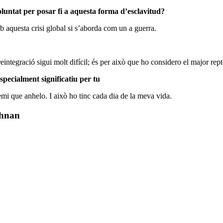
oluntat per posar fi a aquesta forma d’esclavitud?
 aquesta crisi global si s’aborda com un a guerra.
reintegració sigui molt difícil; és per això que ho considero el major rept
pecialment significatiu per tu
remi que anhelo. I això ho tinc cada dia de la meva vida.
shnan