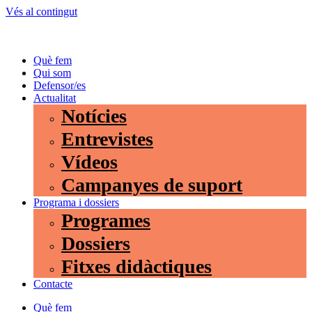
Vés al contingut
Què fem
Qui som
Defensor/es
Actualitat
Notícies
Entrevistes
Vídeos
Campanyes de suport
Programa i dossiers
Programes
Dossiers
Fitxes didàctiques
Contacte
Què fem