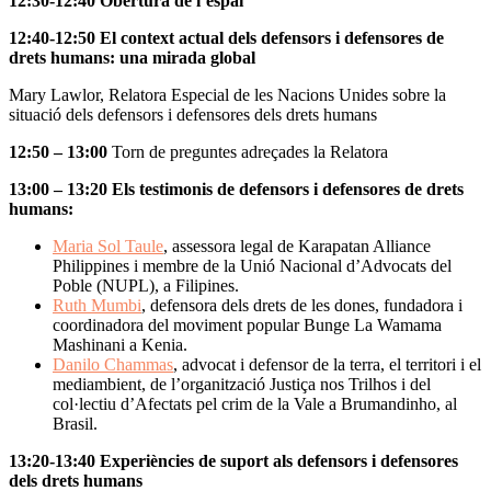
12:30-12:40
Obertura de l’espai
12:40-12:50
El context actual dels defensors i defensores de
drets humans: una mirada global
Mary Lawlor, Relatora Especial de les Nacions Unides sobre la
situació dels defensors i defensores dels drets humans
12:50 – 13:00
Torn de preguntes adreçades la Relatora
13:00 – 13:20
Els testimonis de defensors i defensores de drets
humans:
Maria Sol Taule
, assessora legal de Karapatan Alliance
Philippines i membre de la Unió Nacional d’Advocats del
Poble (NUPL), a Filipines.
Ruth Mumbi
, defensora dels drets de les dones, fundadora i
coordinadora del moviment popular Bunge La Wamama
Mashinani a Kenia.
Danilo Chammas
, advocat i defensor de la terra, el territori i el
mediambient, de l’organització Justiça nos Trilhos i del
col·lectiu d’Afectats pel crim de la Vale a Brumandinho, al
Brasil.
13:20-13:40
Experiències de suport als defensors i defensores
dels drets humans