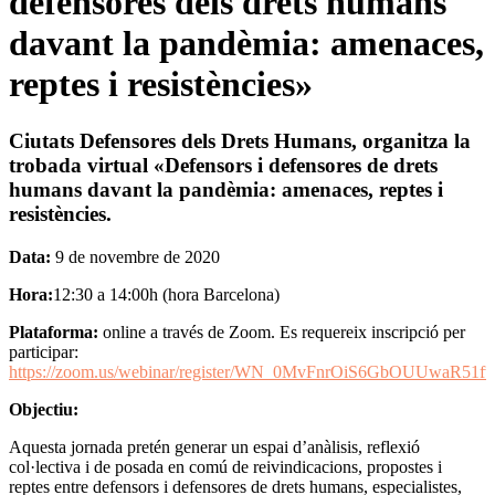
defensores dels drets humans
davant la pandèmia: amenaces,
reptes i resistències»
Ciutats Defensores dels Drets Humans, organitza la
trobada virtual «
Defensors i defensores de drets
humans davant la pandèmia: amenaces, reptes i
resistències.
Data:
9 de novembre de 2020
Hora:
12:30 a 14:00h (hora Barcelona)
Plataforma:
online a través de Zoom. Es requereix inscripció per
participar:
https://zoom.us/webinar/register/WN_0MvFnrOiS6GbOUUwaR51f
Objectiu:
Aquesta jornada pretén generar un espai d’anàlisis, reflexió
col·lectiva i de posada en comú de reivindicacions, propostes i
reptes entre defensors i defensores de drets humans, especialistes,