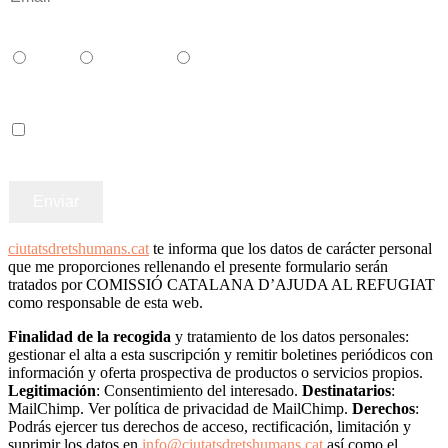
Català
Castellano
English
Accepto els termes i condicions
ciutatsdretshumans.cat
te informa que los datos de carácter personal
que me proporciones rellenando el presente formulario serán
tratados por COMISSIÓ CATALANA D’AJUDA AL REFUGIAT
como responsable de esta web.
Finalidad de la recogida
y tratamiento de los datos personales:
gestionar el alta a esta suscripción y remitir boletines periódicos con
información y oferta prospectiva de productos o servicios propios.
Legitimación
: Consentimiento del interesado.
Destinatarios
:
MailChimp. Ver política de privacidad de MailChimp.
Derechos
:
Podrás ejercer tus derechos de acceso, rectificación, limitación y
suprimir los datos en
info@ciutatsdretshumans.cat
así como el