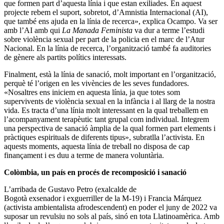
que formen part d’aquesta línia i que estan exiliades. En aquest
projecte rebem el suport, sobretot, d’Amnistia Internacional (AI),
que també ens ajuda en la línia de recerca», explica Ocampo. Va ser
amb l’AI amb qui
La Manada Feminista
va dur a terme l’estudi
sobre violència sexual per part de la policia en el marc de l’Atur
Nacional. En la línia de recerca, l’organització també fa auditories
de gènere als partits polítics interessats.
Finalment, està la línia de sanació, molt important en l’organització,
perquè té l’origen en les vivències de les seves fundadores.
«Nosaltres ens iniciem en aquesta línia, ja que totes som
supervivents de violència sexual en la infància i al llarg de la nostra
vida. Es tracta d’una línia molt interessant en la qual treballem en
l’acompanyament terapèutic tant grupal com individual. Integrem
una perspectiva de sanació àmplia de la qual formen part elements i
pràctiques espirituals de diferents tipus», subratlla l’activista. En
aquests moments, aquesta línia de treball no disposa de cap
finançament i es duu a terme de manera voluntària.
Colòmbia, un país en procés de recomposició i sanació
L’arribada de Gustavo Petro (exalcalde de
Bogotà exsenador i exguerriller de la M-19) i Francia Márquez
(activista ambientalista afrodescendent) en poder el juny de 2022 va
suposar un revulsiu no sols al país, sinó en tota Llatinoamèrica. Amb