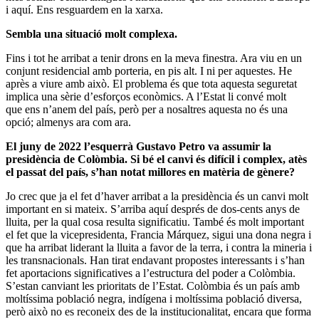
i aquí. Ens resguardem en la xarxa.
Sembla una situació molt complexa.
Fins i tot he arribat a tenir drons en la meva finestra. Ara viu en un
conjunt residencial amb porteria, en pis alt. I ni per aquestes. He
après a viure amb això. El problema és que tota aquesta seguretat
implica una sèrie d’esforços econòmics. A l’Estat li convé molt
que ens n’anem del país, però per a nosaltres aquesta no és una
opció; almenys ara com ara.
El juny de 2022 l’esquerrà Gustavo Petro va assumir la
presidència de Colòmbia. Si bé el canvi és difícil i complex, atès
el passat del país, s’han notat millores en matèria de gènere?
Jo crec que ja el fet d’haver arribat a la presidència és un canvi molt
important en si mateix. S’arriba aquí després de dos-cents anys de
lluita, per la qual cosa resulta significatiu. També és molt important
el fet que la vicepresidenta, Francia Márquez, sigui una dona negra i
que ha arribat liderant la lluita a favor de la terra, i contra la mineria i
les transnacionals. Han tirat endavant propostes interessants i s’han
fet aportacions significatives a l’estructura del poder a Colòmbia.
S’estan canviant les prioritats de l’Estat. Colòmbia és un país amb
moltíssima població negra, indígena i moltíssima població diversa,
però això no es reconeix des de la institucionalitat, encara que forma