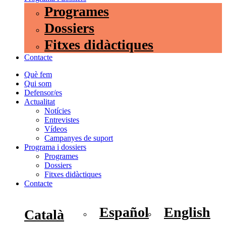
Programes
Dossiers
Fitxes didàctiques
Contacte
Què fem
Qui som
Defensor/es
Actualitat
Notícies
Entrevistes
Vídeos
Campanyes de suport
Programa i dossiers
Programes
Dossiers
Fitxes didàctiques
Contacte
Español
English
Català