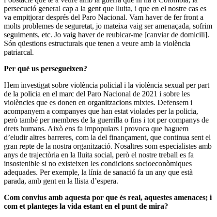
persecució general cap a la gent que lluita, i que en el nostre cas es
va empitjorar després del Paro Nacional. Vam haver de fer front a
molts problemes de seguretat, jo mateixa vaig ser amenaçada, sofrim
seguiments, etc. Jo vaig haver de reubicar-me [canviar de domicili].
Són qüestions estructurals que tenen a veure amb la violència
patriarcal.
Per què us persegueixen?
Hem investigat sobre violència policial i la violència sexual per part
de la policia en el marc del Paro Nacional de 2021 i sobre les
violències que es donen en organitzacions mixtes. Defensem i
acompanyem a companyes que han estat violades per la policia,
però també per membres de la guerrilla o fins i tot per companys de
drets humans. Això ens fa impopulars i provoca que haguem
d’eludir altres barreres, com la del finançament, que continua sent el
gran repte de la nostra organització. Nosaltres som especialistes amb
anys de trajectòria en la lluita social, però el nostre treball es fa
insostenible si no existeixen les condicions socioeconòmiques
adequades. Per exemple, la línia de sanació fa un any que està
parada, amb gent en la llista d’espera.
Com convius amb aquesta por que és real, aquestes amenaces; i
com et planteges la vida estant en el punt de mira?