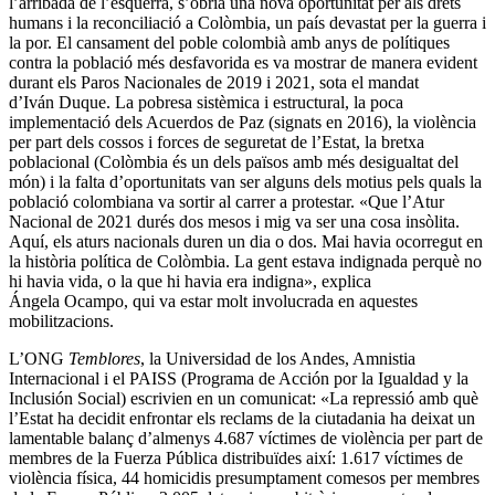
l’arribada de l’esquerra, s’obria una nova oportunitat per als drets
humans i la reconciliació a Colòmbia, un país devastat per la guerra i
la por. El cansament del poble colombià amb anys de polítiques
contra la població més desfavorida es va mostrar de manera evident
durant els Paros Nacionales de 2019 i 2021, sota el mandat
d’Iván Duque. La pobresa sistèmica i estructural, la poca
implementació dels Acuerdos de Paz (signats en 2016), la violència
per part dels cossos i forces de seguretat de l’Estat, la bretxa
poblacional (Colòmbia és un dels països amb més desigualtat del
món) i la falta d’oportunitats van ser alguns dels motius pels quals la
població colombiana va sortir al carrer a protestar. «Que l’Atur
Nacional de 2021 durés dos mesos i mig va ser una cosa insòlita.
Aquí, els aturs nacionals duren un dia o dos. Mai havia ocorregut en
la història política de Colòmbia. La gent estava indignada perquè no
hi havia vida, o la que hi havia era indigna», explica
Ángela Ocampo, qui va estar molt involucrada en aquestes
mobilitzacions.
L’ONG
Temblores
, la Universidad de los Andes, Amnistia
Internacional i el PAISS (Programa de Acción por la Igualdad y la
Inclusión Social) escrivien en un comunicat: «La repressió amb què
l’Estat ha decidit enfrontar els reclams de la ciutadania ha deixat un
lamentable balanç d’almenys 4.687 víctimes de violència per part de
membres de la Fuerza Pública distribuïdes així: 1.617 víctimes de
violència física, 44 homicidis presumptament comesos per membres