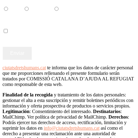
Català
Castellano
English
Accepto els termes i condicions
ciutatsdretshumans.cat
te informa que los datos de carácter personal
que me proporciones rellenando el presente formulario serán
tratados por COMISSIÓ CATALANA D’AJUDA AL REFUGIAT
como responsable de esta web.
Finalidad de la recogida
y tratamiento de los datos personales:
gestionar el alta a esta suscripción y remitir boletines periódicos con
información y oferta prospectiva de productos o servicios propios.
Legitimación
: Consentimiento del interesado.
Destinatarios
:
MailChimp. Ver política de privacidad de MailChimp.
Derechos
:
Podrás ejercer tus derechos de acceso, rectificación, limitación y
suprimir los datos en
info@ciutatsdretshumans.cat
así como el
derecho a presentar una reclamación ante una autoridad de