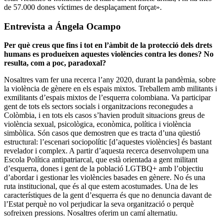
de 57.000 dones víctimes de desplaçament forçat».
Entrevista a Ángela Ocampo
Per què creus que fins i tot en l’àmbit de la protecció dels drets
humans es produeixen aquestes violències contra les dones? No
resulta, com a poc, paradoxal?
Nosaltres vam fer una recerca l’any 2020, durant la pandèmia, sobre
la violència de gènere en els espais mixtos. Treballem amb militants i
exmilitants d’espais mixtos de l’esquerra colombiana. Va participar
gent de tots els sectors socials i organitzacions reconegudes a
Colòmbia, i en tots els casos s’havien produït situacions greus de
violència sexual, psicològica, econòmica, política i violència
simbòlica. Són casos que demostren que es tracta d’una qüestió
estructural: l’escenari sociopolític [d’aquestes violències] és bastant
revelador i complex. A partir d’aquesta recerca desenvolupem una
Escola Política antipatriarcal, que està orientada a gent militant
d’esquerra, dones i gent de la població LGTBQ+ amb l’objectiu
d’abordar i gestionar les violències basades en gènere. No és una
ruta institucional, que és al que estem acostumades. Una de les
característiques de la gent d’esquerra és que no denuncia davant de
l’Estat perquè no vol perjudicar la seva organització o perquè
sofreixen pressions. Nosaltres oferim un camí alternatiu.