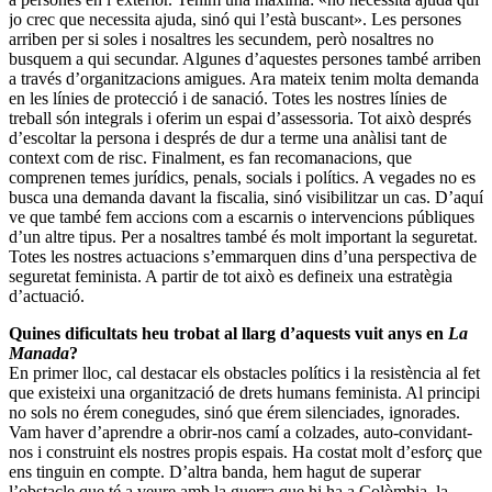
jo crec que necessita ajuda, sinó qui l’està buscant». Les persones
arriben per si soles i nosaltres les secundem, però nosaltres no
busquem a qui secundar. Algunes d’aquestes persones també arriben
a través d’organitzacions amigues. Ara mateix tenim molta demanda
en les línies de protecció i de sanació. Totes les nostres línies de
treball són integrals i oferim un espai d’assessoria. Tot això després
d’escoltar la persona i després de dur a terme una anàlisi tant de
context com de risc. Finalment, es fan recomanacions, que
comprenen temes jurídics, penals, socials i polítics. A vegades no es
busca una demanda davant la fiscalia, sinó visibilitzar un cas. D’aquí
ve que també fem accions com a escarnis o intervencions públiques
d’un altre tipus. Per a nosaltres també és molt important la seguretat.
Totes les nostres actuacions s’emmarquen dins d’una perspectiva de
seguretat feminista. A partir de tot això es defineix una estratègia
d’actuació.
Quines dificultats heu trobat al llarg d’aquests vuit anys en
La
Manada
?
En primer lloc, cal destacar els obstacles polítics i la resistència al fet
que existeixi una organització de drets humans feminista. Al principi
no sols no érem conegudes, sinó que érem silenciades, ignorades.
Vam haver d’aprendre a obrir-nos camí a colzades, auto-convidant-
nos i construint els nostres propis espais. Ha costat molt d’esforç que
ens tinguin en compte. D’altra banda, hem hagut de superar
l’obstacle que té a veure amb la guerra que hi ha a Colòmbia, la