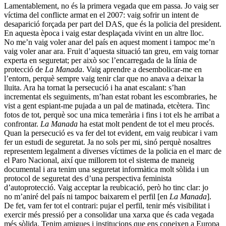
Lamentablement, no és la primera vegada que em passa. Jo vaig ser
víctima del conflicte armat en el 2007: vaig sofrir un intent de
desaparició forçada per part del DAS, que és la policia del president.
En aquesta època i vaig estar desplaçada vivint en un altre lloc.
No me’n vaig voler anar del país en aquest moment i tampoc me’n
vaig voler anar ara. Fruit d’aquesta situació tan greu, em vaig tornar
experta en seguretat; per això soc l’encarregada de la línia de
protecció de
La Manada
. Vaig aprendre a desembolicar-me en
l’entorn, perquè sempre vaig tenir clar que no anava a deixar la
lluita. Ara ha tornat la persecució i ha anat escalant: s’han
incrementat els seguiments, m’han estat robant les escombraries, he
vist a gent espiant-me pujada a un pal de matinada, etcètera. Tinc
fotos de tot, perquè soc una mica temerària i fins i tot els he arribat a
confrontar.
La Manada
ha estat molt pendent de tot el meu procés.
Quan la persecució es va fer del tot evident, em vaig reubicar i vam
fer un estudi de seguretat. Ja no sols per mi, sinó perquè nosaltres
representem legalment a diverses víctimes de la policia en el marc de
el Paro Nacional, així que millorem tot el sistema de maneig
documental i ara tenim una seguretat informàtica molt sòlida i un
protocol de seguretat des d’una perspectiva feminista
d’autoprotecció. Vaig acceptar la reubicació, però ho tinc clar: jo
no m’aniré del país ni tampoc baixarem el perfil [en
La Manada
].
De fet, vam fer tot el contrari: pujar el perfil, tenir més visibilitat i
exercir més pressió per a consolidar una xarxa que és cada vegada
més sòlida. Tenim amigues i institucions que ens coneixen a Europa