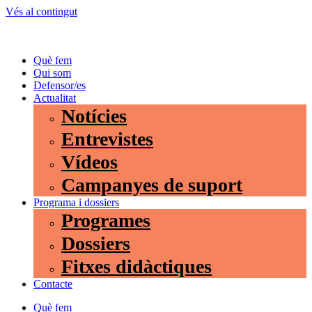
Vés al contingut
Què fem
Qui som
Defensor/es
Actualitat
Notícies
Entrevistes
Vídeos
Campanyes de suport
Programa i dossiers
Programes
Dossiers
Fitxes didàctiques
Contacte
Què fem