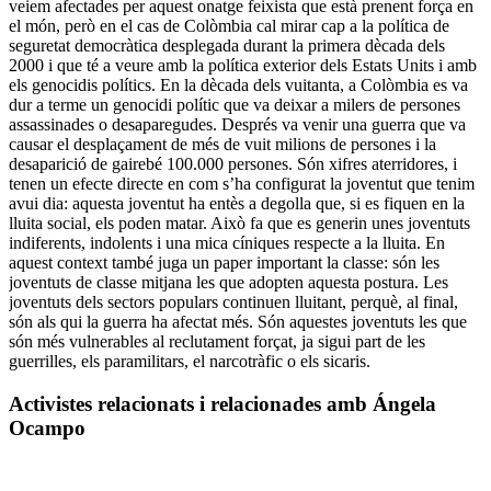
veiem afectades per aquest onatge feixista que està prenent força en
el món, però en el cas de Colòmbia cal mirar cap a la política de
seguretat democràtica desplegada durant la primera dècada dels
2000 i que té a veure amb la política exterior dels Estats Units i amb
els genocidis polítics. En la dècada dels vuitanta, a Colòmbia es va
dur a terme un genocidi polític que va deixar a milers de persones
assassinades o desaparegudes. Després va venir una guerra que va
causar el desplaçament de més de vuit milions de persones i la
desaparició de gairebé 100.000 persones. Són xifres aterridores, i
tenen un efecte directe en com s’ha configurat la joventut que tenim
avui dia: aquesta joventut ha entès a degolla que, si es fiquen en la
lluita social, els poden matar. Això fa que es generin unes joventuts
indiferents, indolents i una mica cíniques respecte a la lluita. En
aquest context també juga un paper important la classe: són les
joventuts de classe mitjana les que adopten aquesta postura. Les
joventuts dels sectors populars continuen lluitant, perquè, al final,
són als qui la guerra ha afectat més. Són aquestes joventuts les que
són més vulnerables al reclutament forçat, ja sigui part de les
guerrilles, els paramilitars, el narcotràfic o els sicaris.
Activistes relacionats i relacionades amb Ángela
Ocampo