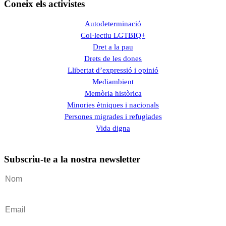
Coneix els activistes
Autodeterminació
Col·lectiu LGTBIQ+
Dret a la pau
Drets de les dones
Llibertat d’expressió i opinió
Mediambient
Memòria històrica
Minories ètniques i nacionals
Persones migrades i refugiades
Vida digna
Subscriu-te a la nostra newsletter