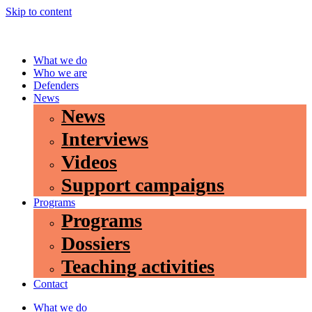
Skip to content
What we do
Who we are
Defenders
News
News
Interviews
Videos
Support campaigns
Programs
Programs
Dossiers
Teaching activities
Contact
What we do