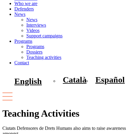
Who we are
Defenders
News
News
Interviews
Videos
Support campaigns
Programs
Programs
Dossiers
Teaching activities
Contact
Català
Español
English
Teaching Activities
Ciutats Defensores de Drets Humans also aims to raise awareness
amongst