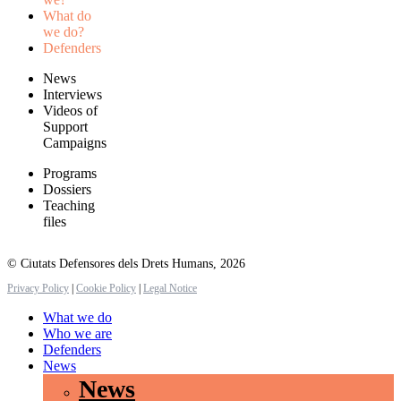
What do
we do?
Defenders
News
Interviews
Videos of
Support
Campaigns
Programs
Dossiers
Teaching
files
© Ciutats Defensores dels Drets Humans, 2026
Privacy Policy
|
Cookie Policy
|
Legal Notice
What we do
Who we are
Defenders
News
News