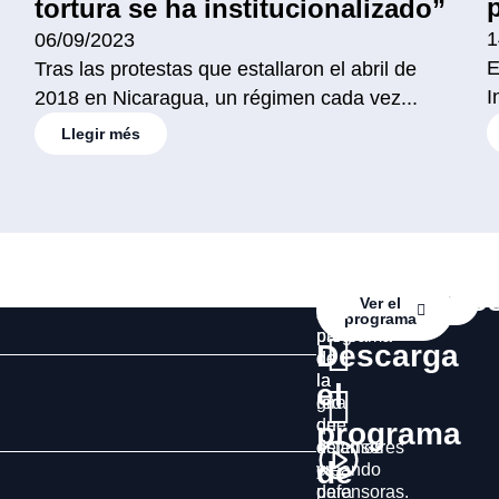
tortura se ha institucionalizado”
1
06/09/2023
E
Tras las protestas que estallaron el abril de
I
2018 en Nicaragua, un régimen cada vez...
Llegir més
¿Quieres
Accede
Contáctano
Contáctanos
Ver el
ser
al
programa
parte
programa
Descarga
de
de
la
la
el
red
gira
que
de
programa
estamos
defensores
de
creando
y
para
defensoras.