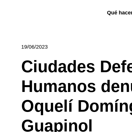
Qué hac
19/06/2023
Ciudades Def
Humanos denu
Oquelí Domíng
Guapinol