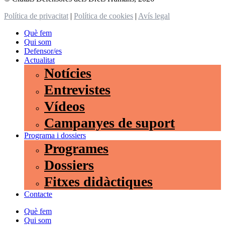
Política de privacitat
|
Política de cookies
|
Avís legal
Què fem
Qui som
Defensor/es
Actualitat
Notícies
Entrevistes
Vídeos
Campanyes de suport
Programa i dossiers
Programes
Dossiers
Fitxes didàctiques
Contacte
Què fem
Qui som