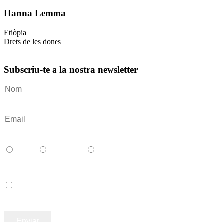
Hanna Lemma
Etiòpia
Drets de les dones
Subscriu-te a la nostra newsletter
Català
Castellano
English
Accepto els termes i condicions