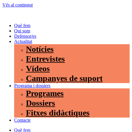
Vés al contingut
Què fem
Qui som
Defensor/es
Actualitat
Notícies
Entrevistes
Vídeos
Campanyes de suport
Programa i dossiers
Programes
Dossiers
Fitxes didàctiques
Contacte
Què fem