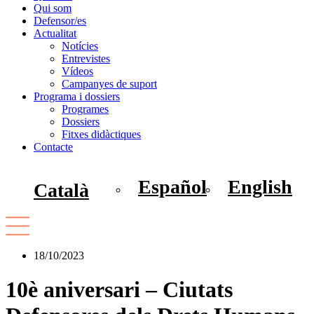
Qui som
Defensor/es
Actualitat
Notícies
Entrevistes
Vídeos
Campanyes de suport
Programa i dossiers
Programes
Dossiers
Fitxes didàctiques
Contacte
Español
English
Català
18/10/2023
10è aniversari – Ciutats