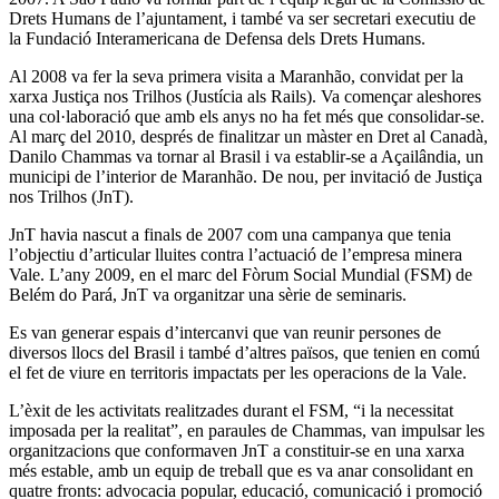
Drets Humans de l’ajuntament, i també va ser secretari executiu de
la Fundació Interamericana de Defensa dels Drets Humans.
Al 2008 va fer la seva primera visita a Maranhão, convidat per la
xarxa Justiça nos Trilhos (Justícia als Rails). Va començar aleshores
una col·laboració que amb els anys no ha fet més que consolidar-se.
Al març del 2010, després de finalitzar un màster en Dret al Canadà,
Danilo Chammas va tornar al Brasil i va establir-se a Açailândia, un
municipi de l’interior de Maranhão. De nou, per invitació de Justiça
nos Trilhos (JnT).
JnT havia nascut a finals de 2007 com una campanya que tenia
l’objectiu d’articular lluites contra l’actuació de l’empresa minera
Vale. L’any 2009, en el marc del Fòrum Social Mundial (FSM) de
Belém do Pará, JnT va organitzar una sèrie de seminaris.
Es van generar espais d’intercanvi que van reunir persones de
diversos llocs del Brasil i també d’altres països, que tenien en comú
el fet de viure en territoris impactats per les operacions de la Vale.
L’èxit de les activitats realitzades durant el FSM, “i la necessitat
imposada per la realitat”, en paraules de Chammas, van impulsar les
organitzacions que conformaven JnT a constituir-se en una xarxa
més estable, amb un equip de treball que es va anar consolidant en
quatre fronts: advocacia popular, educació, comunicació i promoció