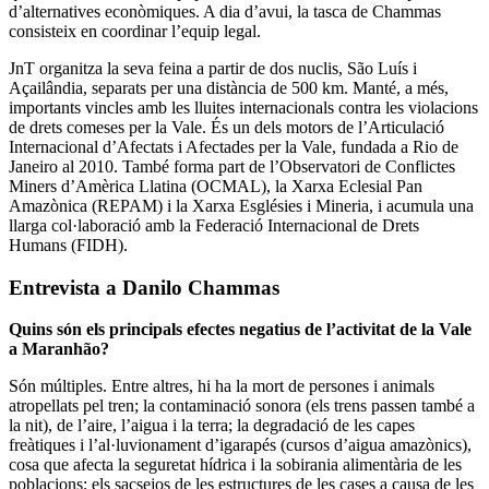
d’alternatives econòmiques. A dia d’avui, la tasca de Chammas
consisteix en coordinar l’equip legal.
JnT organitza la seva feina a partir de dos nuclis, São Luís i
Açailândia, separats per una distància de 500 km. Manté, a més,
importants vincles amb les lluites internacionals contra les violacions
de drets comeses per la Vale. És un dels motors de l’Articulació
Internacional d’Afectats i Afectades per la Vale, fundada a Rio de
Janeiro al 2010. També forma part de l’Observatori de Conflictes
Miners d’Amèrica Llatina (OCMAL), la Xarxa Eclesial Pan
Amazònica (REPAM) i la Xarxa Esglésies i Mineria, i acumula una
llarga col·laboració amb la Federació Internacional de Drets
Humans (FIDH).
Entrevista a Danilo Chammas
Quins són els principals efectes negatius de l’activitat de la Vale
a Maranhão?
Són múltiples. Entre altres, hi ha la mort de persones i animals
atropellats pel tren; la contaminació sonora (els trens passen també a
la nit), de l’aire, l’aigua i la terra; la degradació de les capes
freàtiques i l’al·luvionament d’igarapés (cursos d’aigua amazònics),
cosa que afecta la seguretat hídrica i la sobirania alimentària de les
poblacions; els sacsejos de les estructures de les cases a causa de les