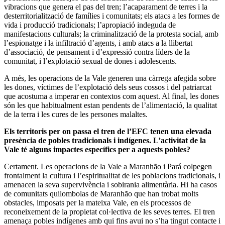
vibracions que genera el pas del tren; l’acaparament de terres i la
desterritorialització de famílies i comunitats; els atacs a les formes de
vida i producció tradicionals; l’apropiació indeguda de
manifestacions culturals; la criminalització de la protesta social, amb
l’espionatge i la infiltració d’agents, i amb atacs a la llibertat
d’associació, de pensament i d’expressió contra líders de la
comunitat, i l’explotació sexual de dones i adolescents.
A més, les operacions de la Vale generen una càrrega afegida sobre
les dones, víctimes de l’explotació dels seus cossos i del patriarcat
que acostuma a imperar en contextos com aquest. Al final, les dones
són les que habitualment estan pendents de l’alimentació, la qualitat
de la terra i les cures de les persones malaltes.
Els territoris per on passa el tren de l’EFC tenen una elevada
presència de pobles tradicionals i indígenes. L’activitat de la
Vale té alguns impactes específics per a aquests pobles?
Certament. Les operacions de la Vale a Maranhão i Pará colpegen
frontalment la cultura i l’espiritualitat de les poblacions tradicionals, i
amenacen la seva supervivència i sobirania alimentària. Hi ha casos
de comunitats quilombolas de Maranhão que han trobat molts
obstacles, imposats per la mateixa Vale, en els processos de
reconeixement de la propietat col·lectiva de les seves terres. El tren
amenaça pobles indígenes amb qui fins avui no s’ha tingut contacte i