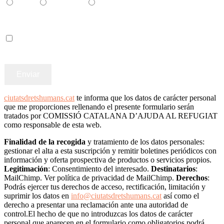
Català
Castellano
English
Accepto els termes i condicions
ciutatsdretshumans.cat
te informa que los datos de carácter personal
que me proporciones rellenando el presente formulario serán
tratados por COMISSIÓ CATALANA D’AJUDA AL REFUGIAT
como responsable de esta web.
Finalidad de la recogida
y tratamiento de los datos personales:
gestionar el alta a esta suscripción y remitir boletines periódicos con
información y oferta prospectiva de productos o servicios propios.
Legitimación
: Consentimiento del interesado.
Destinatarios
:
MailChimp. Ver política de privacidad de MailChimp.
Derechos
:
Podrás ejercer tus derechos de acceso, rectificación, limitación y
suprimir los datos en
info@ciutatsdretshumans.cat
así como el
derecho a presentar una reclamación ante una autoridad de
control.El hecho de que no introduzcas los datos de carácter
personal que aparecen en el formulario como obligatorios podrá