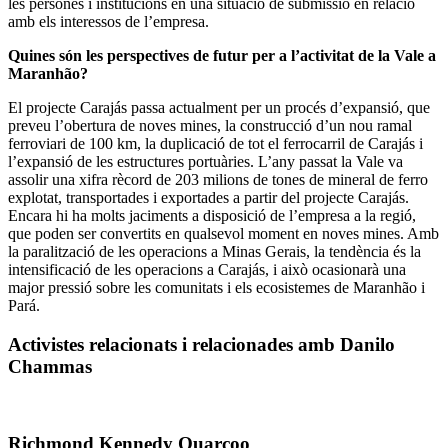
les persones i institucions en una situació de submissió en relació
amb els interessos de l’empresa.
Quines són les perspectives de futur per a l’activitat de la Vale a
Maranhão?
El projecte Carajás passa actualment per un procés d’expansió, que
preveu l’obertura de noves mines, la construcció d’un nou ramal
ferroviari de 100 km, la duplicació de tot el ferrocarril de Carajás i
l’expansió de les estructures portuàries. L’any passat la Vale va
assolir una xifra rècord de 203 milions de tones de mineral de ferro
explotat, transportades i exportades a partir del projecte Carajás.
Encara hi ha molts jaciments a disposició de l’empresa a la regió,
que poden ser convertits en qualsevol moment en noves mines. Amb
la paralització de les operacions a Minas Gerais, la tendència és la
intensificació de les operacions a Carajás, i això ocasionarà una
major pressió sobre les comunitats i els ecosistemes de Maranhão i
Pará.
Activistes relacionats i relacionades amb Danilo
Chammas
Richmond Kennedy Quarcoo