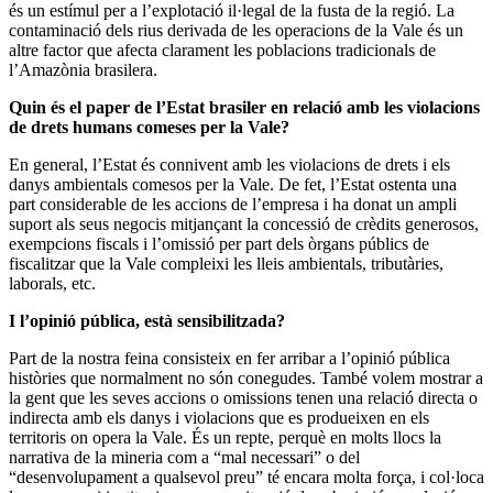
és un estímul per a l’explotació il·legal de la fusta de la regió. La
contaminació dels rius derivada de les operacions de la Vale és un
altre factor que afecta clarament les poblacions tradicionals de
l’Amazònia brasilera.
Quin és el paper de l’Estat brasiler en relació amb les violacions
de drets humans comeses per la Vale?
En general, l’Estat és connivent amb les violacions de drets i els
danys ambientals comesos per la Vale. De fet, l’Estat ostenta una
part considerable de les accions de l’empresa i ha donat un ampli
suport als seus negocis mitjançant la concessió de crèdits generosos,
exempcions fiscals i l’omissió per part dels òrgans públics de
fiscalitzar que la Vale compleixi les lleis ambientals, tributàries,
laborals, etc.
I l’opinió pública, està sensibilitzada?
Part de la nostra feina consisteix en fer arribar a l’opinió pública
històries que normalment no són conegudes. També volem mostrar a
la gent que les seves accions o omissions tenen una relació directa o
indirecta amb els danys i violacions que es produeixen en els
territoris on opera la Vale. És un repte, perquè en molts llocs la
narrativa de la mineria com a “mal necessari” o del
“desenvolupament a qualsevol preu” té encara molta força, i col·loca