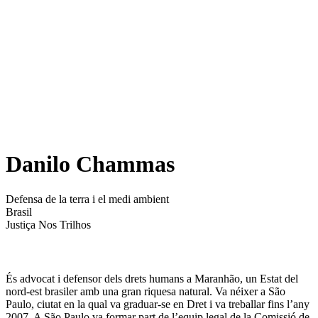
Danilo Chammas
Defensa de la terra i el medi ambient
Brasil
Justiça Nos Trilhos
É
s advocat i defensor dels drets humans a Maranhão, un Estat del
nord-est brasiler amb una gran riquesa natural. Va néixer a São
Paulo, ciutat en la qual va graduar-se en Dret i va treballar fins l’any
2007. A São Paulo va formar part de l’equip legal de la Comissió de