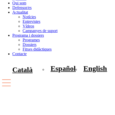
Qui som
Defensor/es
Actualitat
Notícies
Entrevistes
Vídeos
Campanyes de suport
Programa i dossiers
Programes
Dossiers
Fitxes didàctiques
Contacte
Español
English
Català