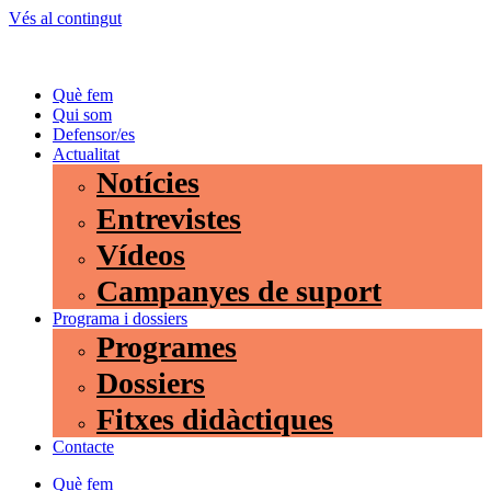
Vés al contingut
Què fem
Qui som
Defensor/es
Actualitat
Notícies
Entrevistes
Vídeos
Campanyes de suport
Programa i dossiers
Programes
Dossiers
Fitxes didàctiques
Contacte
Què fem