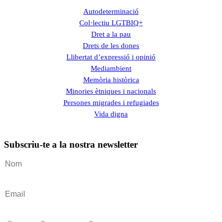
Autodeterminació
Col·lectiu LGTBIQ+
Dret a la pau
Drets de les dones
Llibertat d’expressió i opinió
Mediambient
Memòria històrica
Minories ètniques i nacionals
Persones migrades i refugiades
Vida digna
Subscriu-te a la nostra newsletter