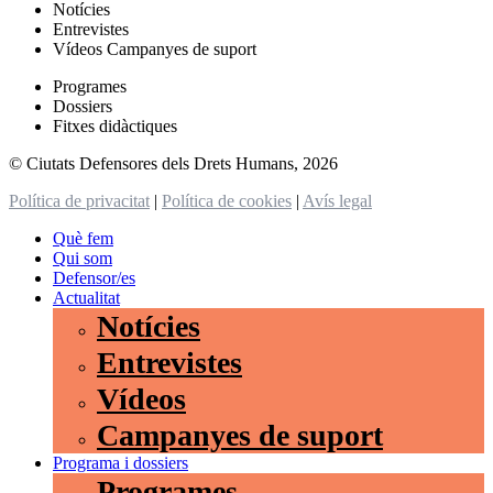
Notícies
Entrevistes
Vídeos Campanyes de suport
Programes
Dossiers
Fitxes didàctiques
© Ciutats Defensores dels Drets Humans, 2026
Política de privacitat
|
Política de cookies
|
Avís legal
Què fem
Qui som
Defensor/es
Actualitat
Notícies
Entrevistes
Vídeos
Campanyes de suport
Programa i dossiers
Programes