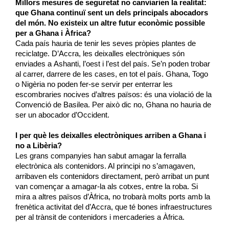
Millors mesures de seguretat no canviarien la realitat:
que Ghana continuï sent un dels principals abocadors
del món. No existeix un altre futur econòmic possible
per a Ghana i Àfrica?
Cada país hauria de tenir les seves pròpies plantes de
reciclatge. D’Accra, les deixalles electròniques són
enviades a
Ashanti
, l’oest i l’est del país. Se’n poden trobar
al carrer, darrere de les cases, en tot el país. Ghana, Togo
o Nigèria no poden fer-se servir per enterrar les
escombraries nocives d’altres països: és una violació de la
Convenció de Basilea. Per això dic no, Ghana no hauria de
ser un abocador d’Occident.
I per què les deixalles electròniques arriben a Ghana i
no a Libèria?
Les grans companyies han sabut amagar la ferralla
electrònica als contenidors. Al principi no s’amagaven,
arribaven els
contenidors
directament, però arribat un punt
van començar a amagar-la als cotxes, entre la roba. Si
mira a altres països d’Àfrica, no trobarà molts ports amb la
frenètica activitat del d’Accra, que té bones infraestructures
per al trànsit de contenidors i mercaderies a Àfrica.