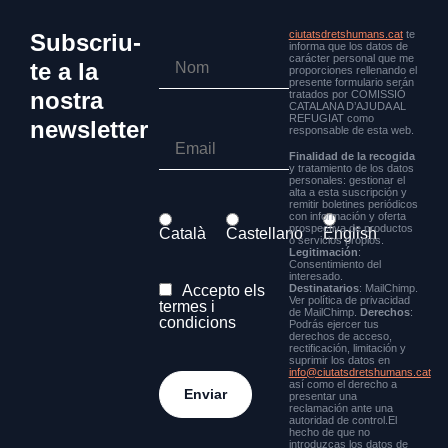
ciutatsdretshumans.cat
te
Subscriu-
informa que los datos de
carácter personal que me
te a la
proporciones rellenando el
presente formulario serán
nostra
tratados por COMISSIÓ
CATALANA D’AJUDA AL
REFUGIAT como
newsletter
responsable de esta web.
Finalidad de la recogida
y tratamiento de los datos
personales: gestionar el
alta a esta suscripción y
remitir boletines periódicos
con información y oferta
prospectiva de productos
Català
Castellano
English
o servicios propios.
Legitimación
:
Consentimiento del
interesado.
Accepto els
Destinatarios
: MailChimp.
Ver política de privacidad
termes i
de MailChimp.
Derechos
:
condicions
Podrás ejercer tus
derechos de acceso,
rectificación, limitación y
suprimir los datos en
info@ciutatsdretshumans.cat
así como el derecho a
presentar una
reclamación ante una
autoridad de control.El
hecho de que no
introduzcas los datos de