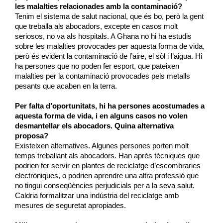
les malalties relacionades amb la contaminació?
Tenim el sistema de salut nacional, que és bo, però la gent
que treballa als abocadors, excepte en casos molt
seriosos, no va als hospitals. A Ghana no hi ha estudis
sobre les malalties provocades per aquesta forma de vida,
però és evident la contaminació de l’aire, el sòl i l’aigua. Hi
ha persones que no poden fer esport, que pateixen
malalties per la contaminació provocades pels metalls
pesants que acaben en la terra.
Per falta d’oportunitats, hi ha persones acostumades a
aquesta forma de vida, i en alguns casos no volen
desmantellar els abocadors. Quina alternativa
proposa?
Existeixen alternatives. Algunes persones porten molt
temps treballant als abocadors. Han après tècniques que
podrien fer servir en plantes de reciclatge d’escombraries
electròniques, o podrien aprendre una altra professió que
no tingui conseqüències perjudicials per a la seva salut.
Caldria formalitzar una indústria del reciclatge amb
mesures de seguretat apropiades.