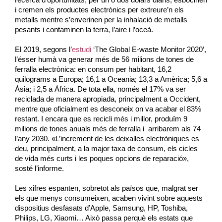
i cremen els productes electrònics per extreure’n els
metalls mentre s’enverinen per la inhalació de metalls
pesants i contaminen la terra, l’aire i l’oceà.
El 2019, segons l’
estudi
‘
T
he
Global E-
waste
Monitor 2020
’,
l’ésser humà va generar més de 56 milions de tones de
ferralla electrònica: en consum per habitant, 16,2
quilograms a Europa; 16,1 a Oceania; 13,3 a Amèrica; 5,6 a
Àsia; i 2,5 a Àfrica. De tota ella, només el 17% va ser
reciclada de manera apropiada, principalment a Occident,
mentre que oficialment es desconeix on va acabar el 83%
restant. I encara que es recicli més i millor, produïm 9
milions de tones anuals més de ferralla i arribarem als 74
l’any 2030. «L’increment de les deixalles electròniques es
deu, principalment, a la major taxa de consum, els cicles
de vida més curts i les poques opcions de reparació»,
sosté l’informe.
Les xifres espanten, sobretot als països que, malgrat ser
els que menys consumeixen, acaben vivint sobre aquests
dispositius desfasats
d’Apple
, Samsung, HP,
Toshiba
,
Philips, LG,
Xiaomi
… Això passa perquè els estats que