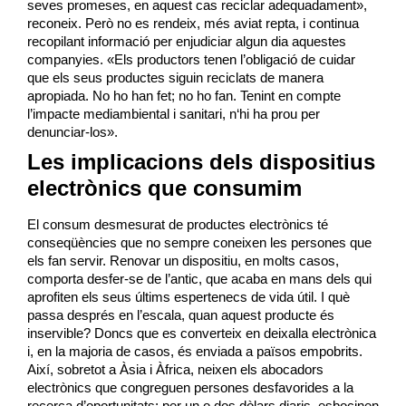
seves promeses, en aquest cas reciclar adequadament»,
reconeix. Però no es rendeix, més aviat repta, i continua
recopilant informació per enjudiciar algun dia aquestes
companyies. «Els productors tenen l’obligació de cuidar
que els seus productes siguin reciclats de manera
apropiada. No ho han fet; no ho fan. Tenint en compte
l’impacte mediambiental i sanitari, n‘hi ha prou per
denunciar-los».
Les implicacions dels dispositius
electrònics que consumim
El consum desmesurat de productes electrònics té
conseqüències que no sempre coneixen les persones que
els fan servir. Renovar un dispositiu, en molts casos,
comporta desfer-se de l’antic, que acaba en mans dels qui
aprofiten els seus últims
espertenecs
de vida útil. I què
passa després en l’escala, quan aquest producte és
inservible? Doncs que es converteix en deixalla electrònica
i, en la majoria de casos, és enviada a països empobrits.
Així, sobretot a Àsia i Àfrica, neixen els abocadors
electrònics que congreguen persones desfavorides a la
recerca d’oportunitats; per un o dos dòlars diaris, esbocinen