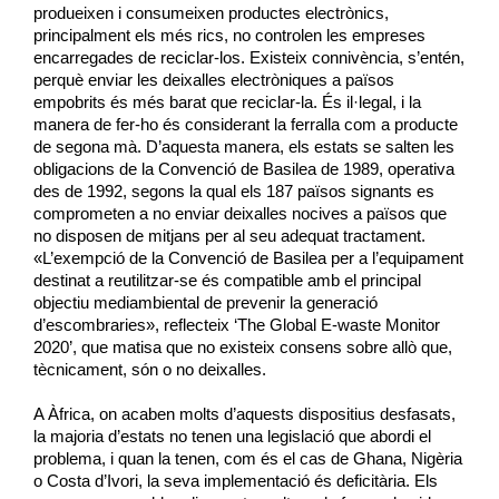
produeixen i consumeixen productes electrònics,
principalment els més rics, no controlen les empreses
encarregades de reciclar-los. Existeix connivència, s’entén,
perquè enviar les deixalles electròniques a països
empobrits és més barat que reciclar-la. És il·legal, i la
manera de fer-ho és considerant la ferralla com a producte
de segona mà. D’aquesta manera, els estats se salten les
obligacions de la Convenció de Basilea de 1989, operativa
des de 1992, segons la qual els 187 països signants es
comprometen a no enviar deixalles nocives a països que
no disposen de mitjans per al seu adequat tractament.
«L’exempció de la Convenció de Basilea per a l’equipament
destinat a reutilitzar-se és compatible amb el principal
objectiu mediambiental de prevenir la generació
d’escombraries», reflecteix ‘
The
Global E-
waste
Monitor
2020
’, que matisa que no existeix consens sobre allò que,
tècnicament, són o no deixalles.
A Àfrica, on acaben molts d’aquests dispositius desfasats,
la majoria d’estats no tenen una legislació que abordi el
problema, i quan la tenen, com és el cas de Ghana, Nigèria
o Costa d’Ivori, la seva implementació és deficitària. Els