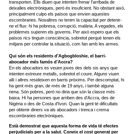
transporten. Ells diuen que intenten frenar l’arribada de
deixalles electròniques, però és insuficient. No obstant això,
principalment culpo els països que envien aquestes
escombraries. Nosaltres no tenim la capacitat per detenir-
ne el flux: hi ha pobresa, corrupció, malària. A vegades, els
problemes superen els governs. Per això espero que els
països rics tinguin consciència, sobretot perquè tenen els
mitjans per controlar la situació, com fan amb les armes.
Qui són els residents
d’
Agbogbloshie
, el barri-
abocador més famós d’Accra?
En els abocadors es veuen joves des dels sis anys que
intenten extreure metalls, sobretot el coure. Alguns viuen
allí i altres resideixen en barris pròxims. Per descomptat, hi
ha gent més gran, de més de 19 anys, i també alguna
nena. Són pobres, però no diria que són la classe més
baixa. Hi ha persones que arriben des d’Accra, des de
Nigèria o des de Costa d’Ivori. Quan la gent té dificultats
per obtenir diners va als abocadors i trenca i crema
escombraries electròniques.
Està demostrat que aquesta forma de vida té efectes
perjudicials per a la salut. Coneix el cost generat per