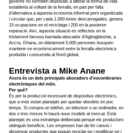
governs no semblen disposats a alterar la forma de vida
establerta al voltant de la ferralla, en part per falta
d’alternativa a aquesta economia informal però organitzada
i circular que, per cada 1.000 tones descarregades, genera
15 ocupacions en el reciclatge i 200 en la posterior
reparació. Així, aquesta situació es reflecteix en la
tristament famosa barriada-abocador
d’
Agbogbloshie
, a
Accra, Ghana, on diàriament 5.000 persones busquen
mantenir-se econòmicament entre la ferralla electrònica
produïda i consumida al Nord global.
Entrevista a Mike Anane
Accra és un dels principals abocadors d’escombraries
electròniques del món.
Per què?
És per la producció incessant de dispositius electrònics,
que a més estan planejats per quedar obsolets en poc
temps. Si compra un telèfon, un televisor o un ordinador, en
dos o tres mesos hi haurà nous models al mercat. Està
planejat; és una estratègia deliberada perquè els productors
obtinguin beneficis. Les empreses han de fer canvis i
dissenyar productes que puguin reciclar-se i
reutilitzar-se
i