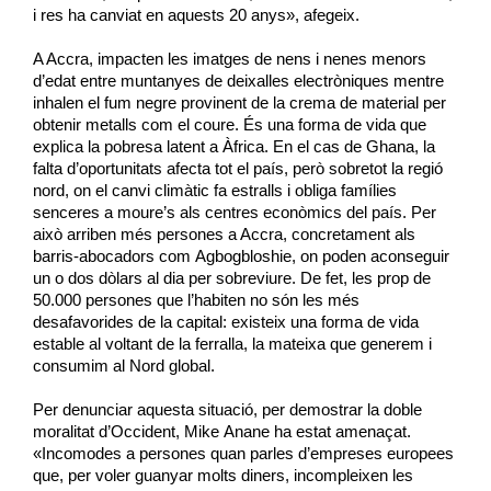
i res ha canviat en aquests 20 anys», afegeix.
A Accra, impacten les imatges de nens i nenes menors
d’edat entre muntanyes de deixalles electròniques mentre
inhalen el fum negre provinent de la crema de material per
obtenir metalls com el coure. És una forma de vida que
explica la pobresa latent a Àfrica. En el cas de Ghana, la
falta d’oportunitats afecta tot el país, però sobretot la regió
nord, on el canvi climàtic fa estralls i obliga famílies
senceres a moure’s als centres econòmics del país. Per
això arriben més persones a Accra, concretament als
barris-abocadors com
Agbogbloshie
, on poden aconseguir
un o dos dòlars al dia per sobreviure. De fet, les prop de
50.000 persones que l’habiten no són les més
desafavorides de la capital: existeix una forma de vida
estable al voltant de la ferralla, la mateixa que generem i
consumim al Nord global.
Per denunciar aquesta situació, per demostrar la doble
moralitat d’Occident, Mike
Anane
ha estat amenaçat.
«Incomodes a persones quan parles d’empreses europees
que, per voler guanyar molts diners, incompleixen les