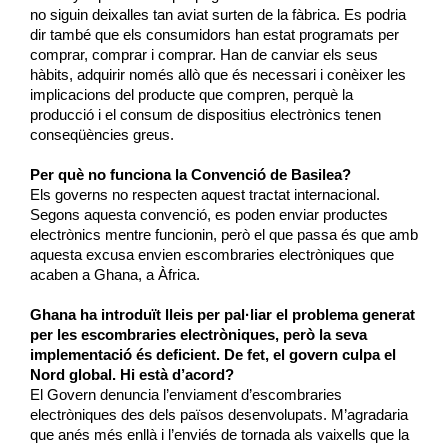
no siguin deixalles tan aviat surten de la fàbrica. Es podria
dir també que els consumidors han estat programats per
comprar, comprar i comprar. Han de canviar els seus
hàbits, adquirir només allò que és necessari i conèixer les
implicacions del producte que compren, perquè la
producció i el consum de dispositius electrònics tenen
conseqüències greus.
Per què no funciona la Convenció de Basilea?
Els governs no respecten aquest tractat internacional.
Segons aquesta convenció, es poden enviar productes
electrònics mentre funcionin, però el que passa és que amb
aquesta excusa envien escombraries electròniques que
acaben a Ghana, a Àfrica.
Ghana ha introduït lleis per pal·liar el problema generat
per les escombraries electròniques, però la seva
implementació és deficient. De fet, el govern culpa el
Nord global. Hi està d’acord?
El Govern denuncia l’enviament d’escombraries
electròniques des dels països desenvolupats. M’agradaria
que anés més enllà i l’enviés de tornada als vaixells que la