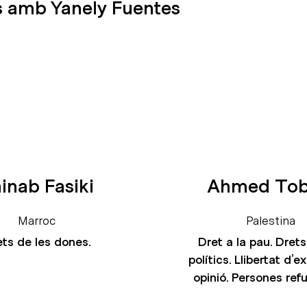
es amb Yanely Fuentes
inab Fasiki
Ahmed Tob
Marroc
Palestina
ts de les dones.
Dret a la pau. Drets 
polítics. Llibertat d’e
opinió. Persones ref