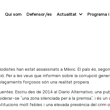
Qui som
Defensor/es
Actualitat
Programa i
riodistes han estat assassinats a Mèxic. El país és, seg
ó. Per a les veus que informen sobre la corrupció gener
esplaçaments forçosos són una realitat propera.
entes. Escriu des de 2014 al Diario Alternativo, una publi
iderar-se “una zona silenciada per a la premsa”, i és un
stitucions molt febles i una elevada presència del crim o