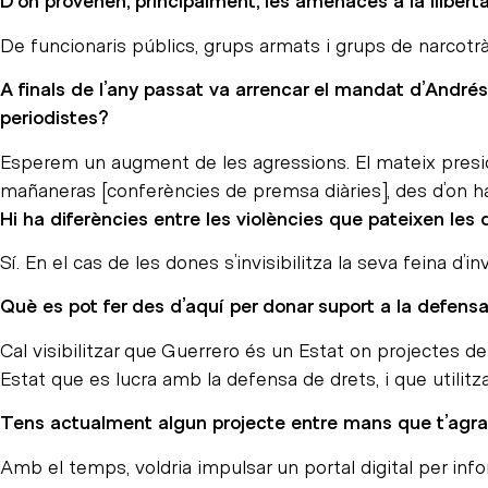
D’on provenen, principalment, les amenaces a la lliber
De funcionaris públics, grups armats i grups de narcotràfi
A finals de l’any passat va arrencar el mandat d’André
periodistes?
Esperem un augment de les agressions. El mateix presid
mañaneras [conferències de premsa diàries], des d’on ha 
Hi ha diferències entre les violències que pateixen les
Sí. En el cas de les dones s’invisibilitza la seva feina d’
Què es pot fer des d’aquí per donar suport a la defen
Cal visibilitzar que Guerrero és un Estat on projectes de
Estat que es lucra amb la defensa de drets, i que utilitz
Tens actualment algun projecte entre mans que t’agra
Amb el temps, voldria impulsar un portal digital per inf