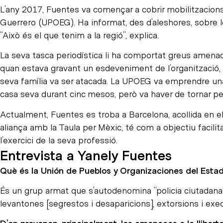
L’any 2017, Fuentes va començar a cobrir mobilitzacions
Guerrero (UPOEG). Ha informat, des d’aleshores, sobre l
“Això és el que tenim a la regió”, explica.
La seva tasca periodística li ha comportat greus amenac
quan estava gravant un esdeveniment de l’organització, v
seva família va ser atacada. La UPOEG va emprendre una c
casa seva durant cinc mesos, però va haver de tornar pe
Actualment, Fuentes es troba a Barcelona, acollida en 
aliança amb la Taula per Mèxic, té com a objectiu facili
l’exercici de la seva professió.
Entrevista a Yanely Fuentes
Què és la Unión de Pueblos y Organizaciones del Est
És un grup armat que s’autodenomina “policia ciutadana” 
levantones [segrestos i desaparicions], extorsions i exe