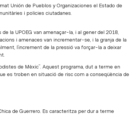
 armat Unión de Pueblos y Organizaciones el Estado de
nitàries i policies ciutadanes.
rs de la UPOEG van amenaçar-la, i al gener del 2018,
acions i amenaces van incrementar-se, i la granja de la
ment, l’increment de la pressió va forçar-la a deixar
t.
iodistes de Mèxic”. Aquest programa, dut a terme en
s que es troben en situació de risc com a conseqüència de
Chica de Guerrero. Es caracteritza per dur a terme