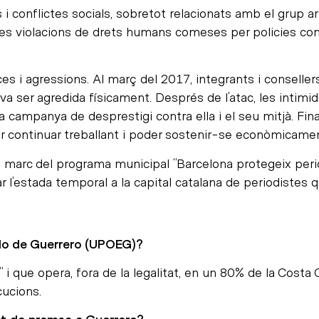
 i conflictes socials, sobretot relacionats amb el grup
es violacions de drets humans comeses per policies comu
es i agressions. Al març del 2017, integrants i conselle
a ser agredida físicament. Després de l’atac, les intimid
ampanya de desprestigi contra ella i el seu mitjà. Final
r continuar treballant i poder sostenir-se econòmicamen
el marc del programa municipal “Barcelona protegeix per
tar l’estada temporal a la capital catalana de periodiste
ado de Guerrero (UPOEG)?
i que opera, fora de la legalitat, en un 80% de la Costa 
cucions.