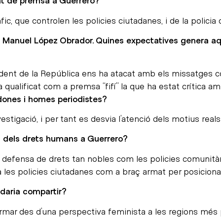
tat de premsa a Guerrero?
c, que controlen les policies ciutadanes, i de la policia 
s Manuel López Obrador. Quines expectatives genera aqu
ent de la República ens ha atacat amb els missatges co
qualificat com a premsa “fifí” la que ha estat crítica am
 dones i homes periodistes?
investigació, i per tant es desvia l’atenció dels motius rea
sa dels drets humans a Guerrero?
 defensa de drets tan nobles com les policies comunitàrie
a les policies ciutadanes com a braç armat per posicionar 
daria compartir?
ormar des d’una perspectiva feminista a les regions més p