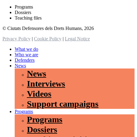
Programs
Dossiers
Teaching files
© Ciutats Defensores dels Drets Humans, 2026
Privacy Policy
|
Cookie Policy
|
Legal Notice
What we do
Who we are
Defenders
News
News
Interviews
Videos
Support campaigns
Programs
Programs
Dossiers