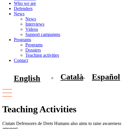
Who we are
Defenders
News
News
Interviews
Videos
Support campaigns
Programs
Programs
Dossiers
Teaching activities
Contact
Català
Español
English
Teaching Activities
Ciutats Defensores de Drets Humans also aims to raise awareness
amongst