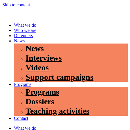
Skip to content
What we do
Who we are
Defenders
News
News
Interviews
Videos
Support campaigns
Programs
Programs
Dossiers
Teaching activities
Contact
What we do