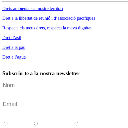
Drets ambientals al nostre territori
Dret a la llibertat de reunió i d’associació pacífiques
Respecta els meus drets, respecta la meva dignitat
Dret d’asil
Dret a la pau
Dret a l’agua
Subscriu-te a la nostra newsletter
Català
Castellano
English