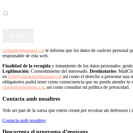
Accepto els termes i condicions
ciutatsdretshumans.cat
te informa que los datos de carácter perso
responsable de esta web.
Finalidad de la recogida
y tratamiento de los datos personales: gestio
Legitimación
: Consentimiento del interesado.
Destinatarios
: MailCh
en
info@ciutatsdretshumans.cat
así como el derecho a presentar una r
obligatorios podrá tener como consecuencia que no pueda atender tu s
ciutatsdretshumans.cat
, así como consultar mi política de privacidad.
Contacta amb nosaltres
Vols ser part de la xarxa que estem creant per recolzar als defensors 
Contacta amb nosaltres
Descarrega el programa d’enguany