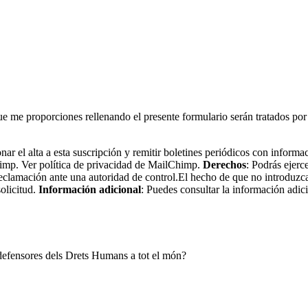
nal que me proporciones rellenando el presente formulario serán
nar el alta a esta suscripción y remitir boletines periódicos con informa
imp. Ver política de privacidad de MailChimp.
Derechos
: Podrás ejerc
eclamación ante una autoridad de control.El hecho de que no introduzca
olicitud.
Información adicional
: Puedes consultar la información adic
i defensores dels Drets Humans a tot el món?