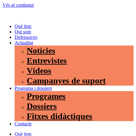
Vés al contingut
Què fem
Qui som
Defensor/es
Actualitat
Notícies
Entrevistes
Vídeos
Campanyes de suport
Programa i dossiers
Programes
Dossiers
Fitxes didàctiques
Contacte
Què fem