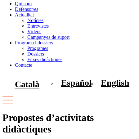
Qui som
Defensor/es
Actualitat
Notícies
Entrevistes
Vídeos
Campanyes de suport
Programa i dossiers
Programes
Dossiers
Fitxes didàctiques
Contacte
Español
English
Català
Propostes d’activitats
didàctiques