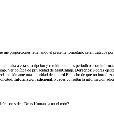
nal que me proporciones rellenando el presente formulario serán
nar el alta a esta suscripción y remitir boletines periódicos con informa
imp. Ver política de privacidad de MailChimp.
Derechos
: Podrás ejerc
eclamación ante una autoridad de control.El hecho de que no introduzca
olicitud.
Información adicional
: Puedes consultar la información adic
i defensores dels Drets Humans a tot el món?