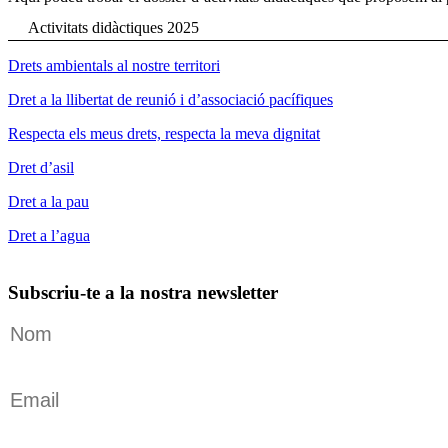
Activitats didàctiques 2025
Drets ambientals al nostre territori
Dret a la llibertat de reunió i d’associació pacífiques
Respecta els meus drets, respecta la meva dignitat
Dret d’asil
Dret a la pau
Dret a l’agua
Subscriu-te a la nostra newsletter