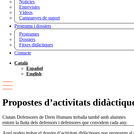
Notícies
Entrevistes
Vídeos
Campanyes de suport
Programa i dossiers
Programes
Dossiers
Fitxes didàctiques
Contacte
Català
Español
English
Propostes d’activitats didàctiqu
Ciutats Defensores de Drets Humans treballa també amb alumnes
entorn la lluita dels defensors i defensores que convidem cada any.
Aquí podeu trobar el dossier d’activitats didàctiques que proposem al 