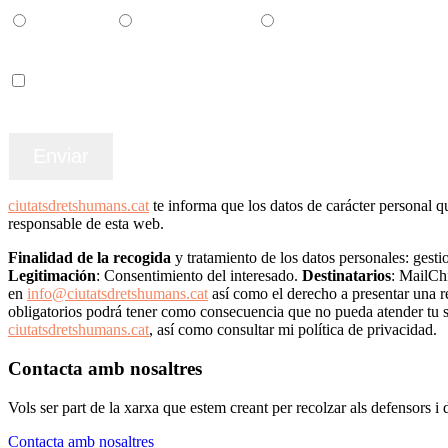
Català
Castellano
English
Accepto els termes i condicions
ciutatsdretshumans.cat
te informa que los datos de carácter perso
responsable de esta web.
Finalidad de la recogida
y tratamiento de los datos personales: gestio
Legitimación
: Consentimiento del interesado.
Destinatarios
: MailCh
en
info@ciutatsdretshumans.cat
así como el derecho a presentar una r
obligatorios podrá tener como consecuencia que no pueda atender tu s
ciutatsdretshumans.cat
, así como consultar mi política de privacidad.
Contacta amb nosaltres
Vols ser part de la xarxa que estem creant per recolzar als defensors 
Contacta amb nosaltres