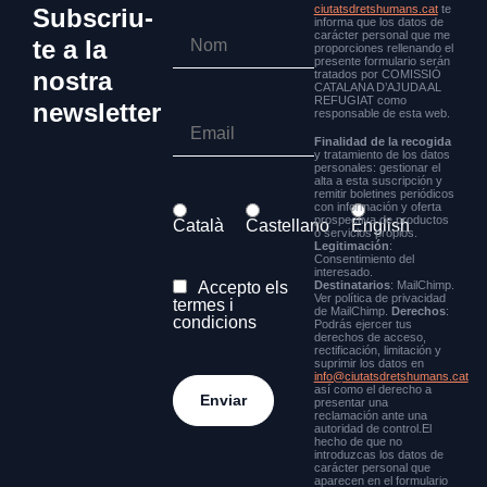
ciutatsdretshumans.cat
te
Subscriu-
informa que los datos de
carácter personal que me
te a la
proporciones rellenando el
presente formulario serán
nostra
tratados por COMISSIÓ
CATALANA D’AJUDA AL
REFUGIAT como
newsletter
responsable de esta web.
Finalidad de la recogida
y tratamiento de los datos
personales: gestionar el
alta a esta suscripción y
remitir boletines periódicos
con información y oferta
prospectiva de productos
Català
Castellano
English
o servicios propios.
Legitimación
:
Consentimiento del
interesado.
Accepto els
Destinatarios
: MailChimp.
Ver política de privacidad
termes i
de MailChimp.
Derechos
:
condicions
Podrás ejercer tus
derechos de acceso,
rectificación, limitación y
suprimir los datos en
info@ciutatsdretshumans.cat
así como el derecho a
presentar una
reclamación ante una
autoridad de control.El
hecho de que no
introduzcas los datos de
carácter personal que
aparecen en el formulario