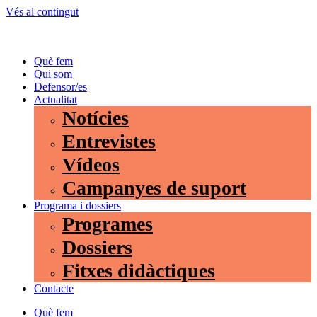
Vés al contingut
Què fem
Qui som
Defensor/es
Actualitat
Notícies
Entrevistes
Vídeos
Campanyes de suport
Programa i dossiers
Programes
Dossiers
Fitxes didàctiques
Contacte
Què fem