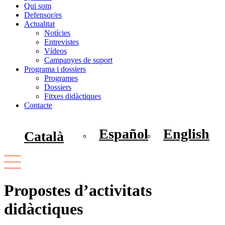
Qui som
Defensor/es
Actualitat
Notícies
Entrevistes
Vídeos
Campanyes de suport
Programa i dossiers
Programes
Dossiers
Fitxes didàctiques
Contacte
Español
English
Català
Propostes d’activitats
didàctiques