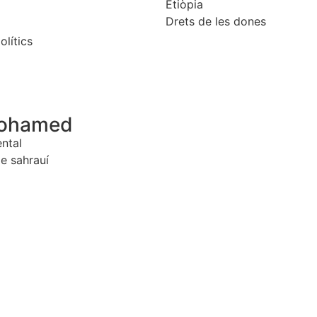
Etiòpia
Drets de les dones
olítics
Mohamed
ntal
le sahrauí