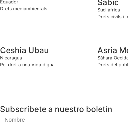
Sabic
Equador
Drets mediambientals
Sud-àfrica
Drets civils i p
Ceshia Ubau
Asria 
Nicaragua
Sàhara Occide
Pel dret a una Vida digna
Drets del pob
Subscríbete a nuestro boletín