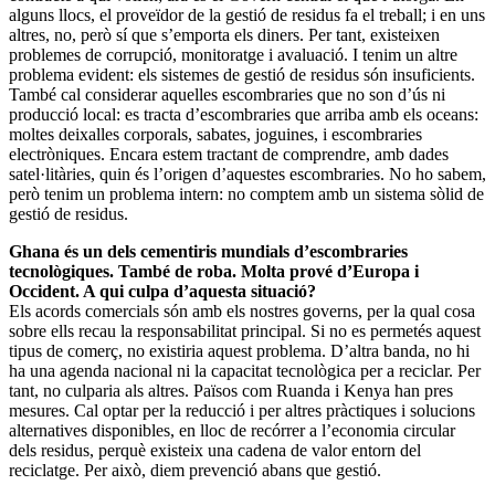
alguns llocs, el proveïdor de la gestió de residus fa el treball; i en uns
altres, no, però sí que s’emporta els diners. Per tant, existeixen
problemes de corrupció, monitoratge i avaluació. I tenim un altre
problema evident: els sistemes de gestió de residus són insuficients.
També cal considerar aquelles escombraries que no son d’ús ni
producció local: es tracta d’escombraries que arriba amb els oceans:
moltes deixalles corporals, sabates, joguines, i escombraries
electròniques. Encara estem tractant de comprendre, amb dades
satel·litàries, quin és l’origen d’aquestes escombraries. No ho sabem,
però tenim un problema intern: no comptem amb un sistema sòlid de
gestió de residus.
Ghana és un dels cementiris mundials d’escombraries
tecnològiques. També de roba. Molta prové d’Europa i
Occident. A qui culpa d’aquesta situació?
Els acords comercials són amb els nostres governs, per la qual cosa
sobre ells recau la responsabilitat principal. Si no es permetés aquest
tipus de comerç, no existiria aquest problema. D’altra banda, no hi
ha una agenda nacional ni la capacitat tecnològica per a reciclar. Per
tant, no culparia als altres. Països com Ruanda i Kenya han pres
mesures. Cal optar per la reducció i per altres pràctiques i solucions
alternatives disponibles, en lloc de recórrer a l’economia circular
dels residus, perquè existeix una cadena de valor entorn del
reciclatge. Per això, diem prevenció abans que gestió.