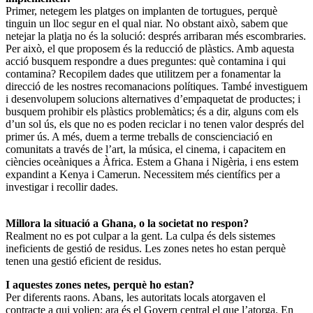
Primer, netegem les platges on implanten de tortugues, perquè
tinguin un lloc segur en el qual niar. No obstant això, sabem que
netejar la platja no és la solució: després arribaran més escombraries.
Per això, el que proposem és la reducció de plàstics. Amb aquesta
acció busquem respondre a dues preguntes: què contamina i qui
contamina? Recopilem dades que utilitzem per a fonamentar la
direcció de les nostres recomanacions polítiques. També investiguem
i desenvolupem solucions alternatives d’empaquetat de productes; i
busquem prohibir els plàstics problemàtics; és a dir, alguns com els
d’un sol ús, els que no es poden reciclar i no tenen valor després del
primer ús. A més, duem a terme treballs de conscienciació en
comunitats a través de l’art, la música, el cinema, i capacitem en
ciències oceàniques a Àfrica. Estem a Ghana i Nigèria, i ens estem
expandint a Kenya i Camerun. Necessitem més científics per a
investigar i recollir dades.
Millora la situació a Ghana, o la societat no respon?
Realment no es pot culpar a la gent. La culpa és dels sistemes
ineficients de gestió de residus. Les zones netes ho estan perquè
tenen una gestió eficient de residus.
I aquestes zones netes, perquè ho estan?
Per diferents raons. Abans, les autoritats locals atorgaven el
contracte a qui volien; ara és el Govern central el que l’atorga. En