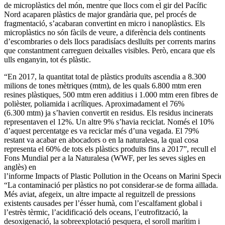
de microplàstics del món, mentre que llocs com el gir del Pacífic
Nord acaparen plàstics de major grandària que, pel procés de
fragmentació, s’acabaran convertint en micro i nanoplàstics. Els
microplàstics no són fàcils de veure, a diferència dels continents
d’escombraries o dels llocs paradisíacs deslluïts per corrents marins
que constantment carreguen deixalles visibles. Però, encara que els
ulls enganyin, tot és plàstic.
“En 2017, la quantitat total de plàstics produïts ascendia a 8.300
milions de tones mètriques (mtm), de les quals 6.800 mtm eren
resines plàstiques, 500 mtm eren additius i 1.000 mtm eren fibres de
polièster, poliamida i acríliques. Aproximadament el 76%
(6.300 mtm) ja s’havien convertit en residus. Els residus incinerats
representaven el 12%. Un altre 9% s’havia reciclat. Només el 10%
d’aquest percentatge es va reciclar més d’una vegada. El 79%
restant va acabar en abocadors o en la naturalesa, la qual cosa
representa el 60% de tots els plàstics produïts fins a 2017”, recull el
Fons Mundial per a la Naturalesa (WWF, per les seves sigles en
anglès) en
l’informe Impacts of Plastic Pollution in the Oceans on Marini Specie
“La contaminació per plàstics no pot considerar-se de forma aïllada.
Més aviat, afegeix, un altre impacte al reguitzell de pressions
existents causades per l’ésser humà, com l’escalfament global i
l’estrès tèrmic, l’acidificació dels oceans, l’eutrofització, la
desoxigenació, la sobreexplotació pesquera, el soroll marítim i