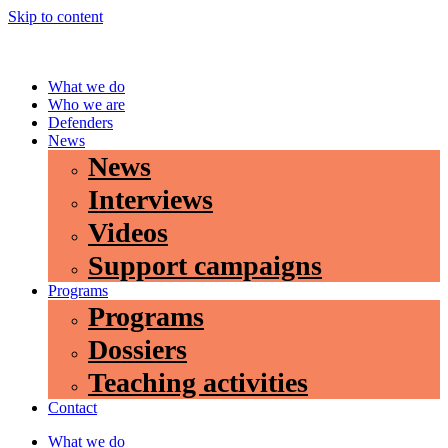
Skip to content
What we do
Who we are
Defenders
News
News
Interviews
Videos
Support campaigns
Programs
Programs
Dossiers
Teaching activities
Contact
What we do