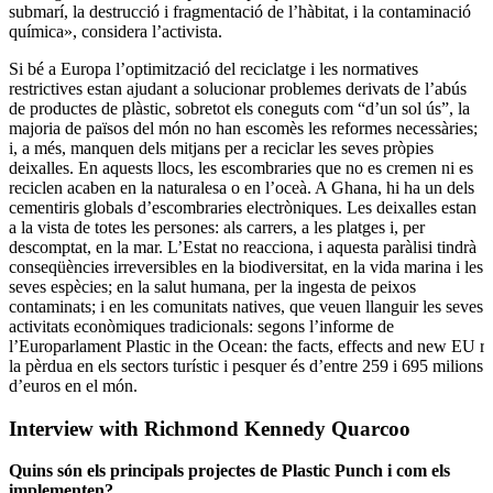
submarí, la destrucció i fragmentació de l’hàbitat, i la contaminació
química», considera l’activista.
Si bé a Europa l’optimització del reciclatge i les normatives
restrictives estan ajudant a solucionar problemes derivats de l’abús
de productes de plàstic, sobretot els coneguts com “d’un sol ús”, la
majoria de països del món no han escomès les reformes necessàries;
i, a més, manquen dels mitjans per a reciclar les seves pròpies
deixalles. En aquests llocs, les escombraries que no es cremen ni es
reciclen acaben en la naturalesa o en l’oceà. A Ghana, hi ha un dels
cementiris globals d’escombraries electròniques. Les deixalles estan
a la vista de totes les persones: als carrers, a les platges i, per
descomptat, en la mar. L’Estat no reacciona, i aquesta paràlisi tindrà
conseqüències irreversibles en la biodiversitat, en la vida marina i les
seves espècies; en la salut humana, per la ingesta de peixos
contaminats; i en les comunitats natives, que veuen llanguir les seves
activitats econòmiques tradicionals: segons l’informe de
l’Europarlament Plastic in the Ocean: the facts, effects and new EU ru
la pèrdua en els sectors turístic i pesquer és d’entre 259 i 695 milions
d’euros en el món.
Interview with Richmond Kennedy Quarcoo
Quins són els principals projectes de Plastic Punch i com els
implementen?