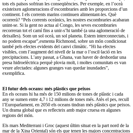
tots els països sofriran les conseqüències. Per exemple, en l’oceà
existeixen aglomeracions d’escombraries amb les proporcions d’un
continent. I els corrents marins continuen alimentant-les. Què
ocorrerà? “Pels corrents oceànics, les nostres escombraries acabaran
unint-se. Si la gent no actua al Congo, les seves escombraries
recorreran tot el camí fins a unir-s’hi també (a una aglomeració de
deixalles). Som un sol oceà, un sol planeta. Estem interconnectats, i
no podem escapar”,esmenta Richmond, sobre un món condicionat
també pels efectes evidents del canvi climàtic. “Hi ha efectes
visibles, com l’augment del nivell de la mar o l’oscil·lació en les
precipitacions. L’any passat, a Ghana, van haver de desbordar una
presa hidroelèctrica perquè plovia molt, i moltes comunitats es van
veure afectades: algunes granges van quedar inundades”,
exemplifica.
El futur dels oceans: més plàstics que peixos
En els oceans hi ha més de 150 milions de tones de plàstic i cada
any se sumen entre 4,7 i 12 milions de tones més. Atès el pes, recull
l’Europarlament, en 2050 els oceans tindran més plàstics que peixos.
Un drama global que es reflecteix amb major cruesa en algunes
regions del món.
Els mars Mediterrani i Groc (aquest últim situat en la part nord de la
mar de la Xina Oriental) són els que tenen les majors concentracions