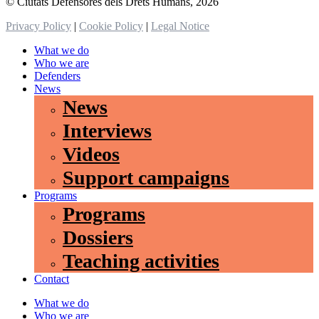
© Ciutats Defensores dels Drets Humans, 2026
Privacy Policy
|
Cookie Policy
|
Legal Notice
What we do
Who we are
Defenders
News
News
Interviews
Videos
Support campaigns
Programs
Programs
Dossiers
Teaching activities
Contact
What we do
Who we are