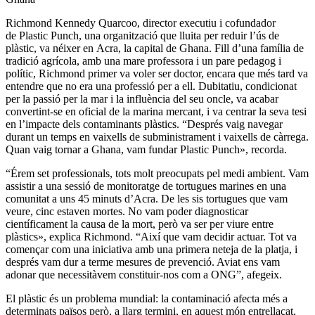
Richmond Kennedy Quarcoo, director executiu i cofundador
de Plastic Punch, una organització que lluita per reduir l’ús de
plàstic, va néixer en Acra, la capital de Ghana. Fill d’una família de
tradició agrícola, amb una mare professora i un pare pedagog i
polític, Richmond primer va voler ser doctor, encara que més tard va
entendre que no era una professió per a ell. Dubitatiu, condicionat
per la passió per la mar i la influència del seu oncle, va acabar
convertint-se en oficial de la marina mercant, i va centrar la seva tesi
en l’impacte dels contaminants plàstics. “Després vaig navegar
durant un temps en vaixells de subministrament i vaixells de càrrega.
Quan vaig tornar a Ghana, vam fundar Plastic Punch», recorda.
“Érem set professionals, tots molt preocupats pel medi ambient. Vam
assistir a una sessió de monitoratge de tortugues marines en una
comunitat a uns 45 minuts d’Acra. De les sis tortugues que vam
veure, cinc estaven mortes. No vam poder diagnosticar
científicament la causa de la mort, però va ser per viure entre
plàstics», explica Richmond. “Així que vam decidir actuar. Tot va
començar com una iniciativa amb una primera neteja de la platja, i
després vam dur a terme mesures de prevenció. Aviat ens vam
adonar que necessitàvem constituir-nos com a ONG”, afegeix.
El plàstic és un problema mundial: la contaminació afecta més a
determinats països però, a llarg termini, en aquest món entrellaçat,