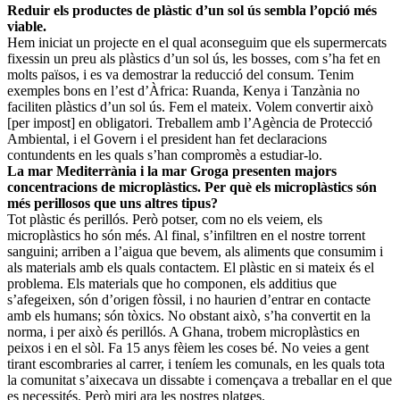
Reduir els productes de plàstic d’un sol ús sembla l’opció més
viable.
Hem iniciat un projecte en el qual aconseguim que els supermercats
fixessin un preu als plàstics d’un sol ús, les bosses, com s’ha fet en
molts països, i es va demostrar la reducció del consum. Tenim
exemples bons en l’est d’Àfrica: Ruanda, Kenya i Tanzània no
faciliten plàstics d’un sol ús. Fem el mateix. Volem convertir això
[per impost] en obligatori. Treballem amb l’Agència de Protecció
Ambiental, i el Govern i el president han fet declaracions
contundents en les quals s’han compromès a estudiar-lo.
La mar Mediterrània i la mar Groga presenten majors
concentracions de microplàstics. Per què els microplàstics són
més perillosos que uns altres tipus?
Tot plàstic és perillós. Però potser, com no els veiem, els
microplàstics ho són més. Al final, s’infiltren en el nostre torrent
sanguini; arriben a l’aigua que bevem, als aliments que consumim i
als materials amb els quals contactem. El plàstic en si mateix és el
problema. Els materials que ho componen, els additius que
s’afegeixen, són d’origen fòssil, i no haurien d’entrar en contacte
amb els humans; són tòxics. No obstant això, s’ha convertit en la
norma, i per això és perillós. A Ghana, trobem microplàstics en
peixos i en el sòl. Fa 15 anys fèiem les coses bé. No veies a gent
tirant escombraries al carrer, i teníem les comunals, en les quals tota
la comunitat s’aixecava un dissabte i començava a treballar en el que
es necessités. Però miri ara les nostres platges.