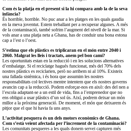
Com és la platja en el present si la hi compara amb la de la seva
infància?
És horrible, horrible. No puc anar a les platges en les quals gaudia
en la meva joventut. Estem treballant per a recuperar algunes. A més
de la contaminació, també sofrim l’augment del nivell de la mar. Si
vols anar a una platja neta a Ghana, has de conduir una bona estona
cap a l’est o l’oest.
S’estima que els plàstics es triplicaran en el món entre 2040 i
2060. Malgrat les lleis i tractats, anem pel bon camí?
Les oportunitats estan en la reducció i en les solucions alternatives
d’embalatge. Si el reciclatge hagués funcionat, més del 70% dels
nostres plàstics es reciclarien, però no arribem ni al 10%. Existeix
una fallada sistèmica, i és hora que assumim les nostres
responsabilitats col·lectives mentre intentem que els nostres governs
avancin cap a la reducció. Podem esforçar-nos en això: des del nen a
l’escola adaptant-se a un estil de vida, fins a l’emprenedor que no
ens obligui a usar plàstics d’un sol ús. Així, podrem deixar un món
millor a la pròxima generació. De moment, el món que deixarem és
pitjor que el que hi havia fa uns anys.
L’activitat pesquera és un dels motors econòmics de Ghana.
Com s’està veient afectada per l’increment de la contaminació?
Les comunitats pesqueres a les quals donem servei capturen més