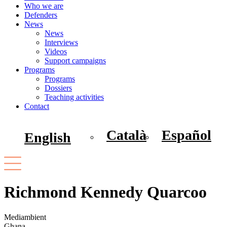
Who we are
Defenders
News
News
Interviews
Videos
Support campaigns
Programs
Programs
Dossiers
Teaching activities
Contact
Català
Español
English
Richmond Kennedy Quarcoo
Mediambient
Ghana