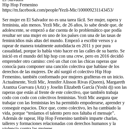
Hip Hop Femenino
https://m.facebook.com/people/Yezli-Mic/100009231143453/
Ser mujer en El Salvador no es una tarea fácil. Ser mujer, rapera y
feminista, aún menos. Yezli Mic, de 26 años, lo sabe desde que, de
adolescente, se empezó a dar cuenta de lo problemático que podía
resultar ser una mujer en uno de los países con una de las tasas de
feminicidios más altas del mundo. Empezó a escribir versos y a
rapear de manera totalmente autodidacta en 2011 y por pura
casualidad, porque lo había visto hacer en las calles de su barrio. Se
inició en el mundo del hip hop con una
crew
, pero en 2016 decidió
emprender otro camino: creó un chat con las chicas raperas que
conocía para componer una canción colectiva que hablase de los
derechos de las mujeres. De ahí surgió el colectivo Hip Hop
Femenino, también conformado por mujeres grafiteras en un inicio.
Actualmente, Yezli Mic, Jennifer Alisson Rivas (Queen), Margareth
Arantxa Guevara (Ariz) y Joselin Elizabeth García (Yoshi dj) son las
raperas que están al frente de este colectivo, que también trabaja
codo con codo con colectivos feministas. Yezli Mic asegura que
trabajar con las feministas les ha permitido empoderarse, aprender y
conseguir espacios. Dice que, como colectivo, les ha cambiado la
vida, porque “teníamos el talento pero nos faltaba el mensaje”.
Además de rapear, Hip Hop Femenino también imparte charlas,
talleres y formaciones relacionadas con derechos humanos y la
violencia contra las mujeres.