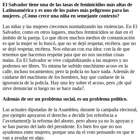
El Salvador tiene una de las tasas de feminicidios más altas de
Latinoamérica y es uno de los países más peligrosos para las
mujeres. ¿Cómo crece una niña en semejante contexto?
Las niñas y las mujeres crecemos normalizando las violencias. En El
Salvador, como en otros lugares, muchos feminicidios se dan en el
ámbito de la pareja.
Lo que dicen muchos medios de comunicación
es que la mujer se lo buscó
, que no se dejó respetar, etcétera. que no
se dejó respetar, etcétera. Nos educan con esa idea: con la de que
tenemos que hacernos respetar para que no nos sucedan cosas
malas. En El Salvador se vive culpabilizando a las mujeres y no
podemos ser libres. Yo misma he sufrido muchísimo acoso en la
calle, incluso tocamientos; pero la policía no hace nada. Además de
cuidarse del machismo de los hombres, hay que cuidarse de la
ignorancia de la policía. Hay una ley sobre el acoso, pero ¿de qué
sirve denunciar si luego no se hace nada?.
Además de ser un problema social, es un problema político.
Las actuales diputadas de la Asamblea, durante la campaña electoral,
por ejemplo apoyaron el derecho a decidir [en referència a
l’avortament]y la reforma del aborto, pero ahora ya no lo apoyan y
se han puesto del lado del presidente. Es bien feo que no nos
ayudemos entre mujeres, porque una da el voto pensando en que te
van a ayudar en algo.