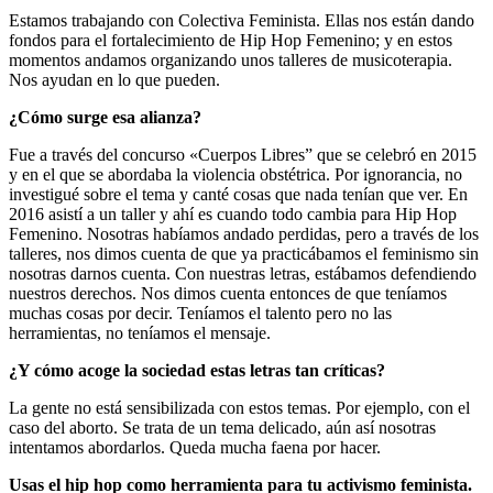
Estamos trabajando con Colectiva Feminista. Ellas nos están dando
fondos para el fortalecimiento de Hip Hop Femenino; y en estos
momentos andamos organizando unos talleres de musicoterapia.
Nos ayudan en lo que pueden.
¿Cómo surge esa alianza?
Fue a través d
el
concurso
«C
uerpos
L
ibres
”
que se celebró en 2015
y en el que se abordaba la violencia obstétrica. Por ignorancia, no
investigué sobre el tema y canté cosas que nada tenían que ver. En
2016 asistí a un taller y ahí es cuando todo cambia para Hip Hop
Femenino. Nosotras habíamos andado perdidas, pero a través de los
talleres, nos dimos cuenta de que ya practicábamos el feminismo sin
nosotras darnos cuenta. Con nuestras letras, estábamos defendiendo
nuestros derechos. Nos dimos cuenta entonces de que teníamos
muchas cosas por decir. Teníamos el talento pero no las
herramientas, no teníamos el mensaje.
¿Y cómo acoge la sociedad estas letras tan críticas?
La gente no está sensibilizada con estos temas. Por ejemplo, con el
caso del aborto. Se trata de un tema delicado, aún así nosotras
intentamos abordarlos. Queda mucha faena por hacer.
Usas el hip hop como herramienta para tu activismo feminista.