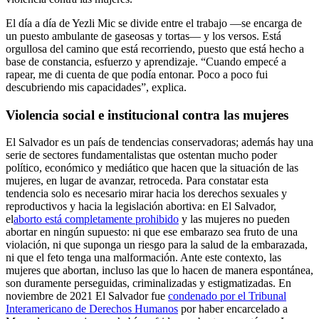
El día a día de Yezli Mic se divide entre el trabajo —se encarga de
un puesto ambulante de gaseosas y tortas— y los versos. Está
orgullosa del camino que está recorriendo, puesto que está hecho a
base de constancia, esfuerzo y aprendizaje. “Cuando empecé a
rapear, me di cuenta de que podía entonar. Poco a poco fui
descubriendo mis capacidades”, explica.
Violencia social e institucional contra las mujeres
El Salvador es un país de tendencias conservadoras; además hay una
serie de sectores fundamentalistas que ostentan mucho poder
político, económico y mediático que hacen que la situación de las
mujeres, en lugar de avanzar, retroceda. Para constatar esta
tendencia solo es necesario mirar hacia los derechos sexuales y
reproductivos y hacia la legislación abortiva: en El Salvador,
el
aborto está completamente prohibido
y las mujeres no pueden
abortar en ningún supuesto: ni que ese embarazo sea fruto de una
violación, ni que suponga un riesgo para la salud de la embarazada,
ni que el feto tenga una malformación. Ante este contexto, las
mujeres que abortan, incluso las que lo hacen de manera espontánea,
son duramente perseguidas, criminalizadas y estigmatizadas. En
noviembre de 2021 El Salvador fue
condenado por el Tribunal
Interamericano de Derechos Humanos
por haber encarcelado a