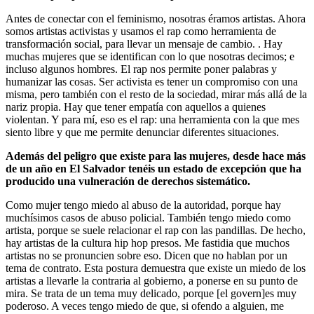
Antes de conectar con el feminismo, nosotras éramos artistas. Ahora
somos artistas activistas y usamos el rap como herramienta de
transformación social, para llevar un mensaje de cambio. . Hay
muchas mujeres que se identifican con lo que nosotras decimos; e
incluso algunos hombres. El rap nos permite poner palabras y
humanizar las cosas. Ser activista es tener un compromiso con una
misma, pero también con el resto de la sociedad, mirar más allá de la
nariz propia. Hay que tener empatía con aquellos a quienes
violentan. Y para mí, eso es el rap: una herramienta con la que mes
siento libre y que me permite denunciar diferentes situaciones.
Además del peligro que existe para las mujeres, desde hace más
de un año en El Salvador tenéis un estado de excepción que ha
producido una vulneración de derechos sistemático.
Como mujer tengo miedo al abuso de la autoridad, porque hay
muchísimos casos de abuso policial. También tengo miedo como
artista, porque se suele relacionar el rap con las pandillas. De hecho,
hay artistas de la cultura hip hop presos. Me fastidia que muchos
artistas no se pronuncien sobre eso. Dicen que no hablan por un
tema de contrato. Esta postura demuestra que existe un miedo de los
artistas a llevarle la contraria al gobierno, a ponerse en su punto de
mira. Se trata de un tema muy delicado, porque [el govern]es muy
poderoso. A veces tengo miedo de que, si ofendo a alguien, me