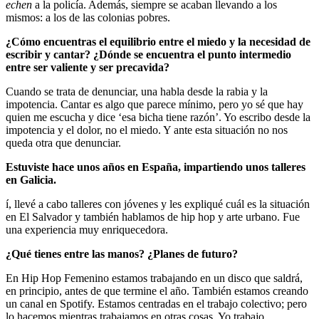
echen
a la policía. Además,
siempre se acaban llevando
a
los
mismos
:
a
los de las colonias pobres.
¿Cómo encuentras el equilibrio entre el miedo y la necesidad de
escribir y cantar? ¿Dónde se encuentra el punto intermedio
entre ser valiente y ser precavida?
Cuando se trata de denunciar, una habla desde la rabia y la
impotencia. Cantar es algo que parece mínimo, pero yo sé que hay
quien me escucha y dice ‘esa bicha tiene razón’. Yo escribo desde la
impotencia y el dolor, no el miedo. Y ante esta situación no nos
queda otra que denunciar.
Estuviste hace unos años en España, impartiendo unos talleres
en Galicia.
í, llevé a cabo talleres con jóvenes y les expliqué cuál es la situación
en El Salvador y también
habl
am
os
de hip hop y arte urbano. Fue
una experiencia muy enriquecedora.
¿Qué tienes entre las manos? ¿Planes de futuro?
En Hip Hop Femenino estamos trabajando en un disco que saldrá,
en principio, antes de que termine el año. También estamos creando
un canal en Spotify. Estamos centradas en el trabajo colectivo; pero
lo hacemos mientras trabajamos en otras cosas. Yo trabajo