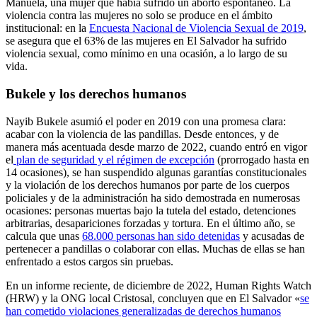
Manuela, una mujer que había sufrido un aborto espontáneo. La
violencia contra las mujeres no solo se produce en el ámbito
institucional: en la
Encuesta Nacional de Violencia Sexual de 2019
,
se asegura que el 63% de las mujeres en El Salvador ha sufrido
violencia sexual, como mínimo en una ocasión, a lo largo de su
vida.
Bukele y los derechos humanos
Nayib Bukele asumió el poder en 2019 con una promesa clara:
acabar con la violencia de las pandillas. Desde entonces, y de
manera más acentuada desde marzo de 2022, cuando entró en vigor
el
plan de seguridad y el régimen de excepción
(prorrogado hasta en
14 ocasiones), se han suspendido algunas garantías constitucionales
y la violación de los derechos humanos por parte de los cuerpos
policiales y de la administración ha sido demostrada en numerosas
ocasiones: personas muertas bajo la tutela del estado, detenciones
arbitrarias, desapariciones forzadas y tortura. En el último año, se
calcula que unas
68.000 personas han sido detenidas
y acusadas de
pertenecer a pandillas o colaborar con ellas. Muchas de ellas se han
enfrentado a estos cargos sin pruebas.
En un informe reciente, de diciembre de 2022, Human Rights Watch
(HRW) y la ONG local Cristosal, concluyen que en El Salvador «
se
han cometido violaciones generalizadas de derechos humanos